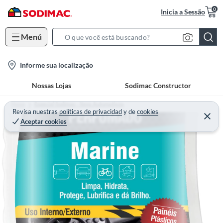
0
Inicia a Sessão
Menú
S
e
l
Informe sua localização
a
o
r
Nossas Lojas
Sodimac Constructor
c
c
a
h
Home
Especial Sodimac - Itens Automotivos
t
Revisa nuestras
políticas de privacidad
y
de
cookies
B
Aceptar cookies
i
a
o
r
n
-
i
c
o
n