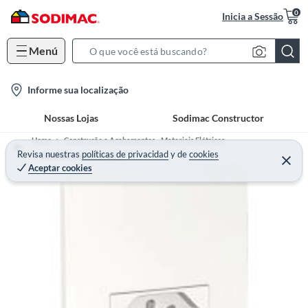
0
Inicia a Sessão
Menú
S
e
l
Informe sua localização
a
o
r
Nossas Lojas
Sodimac Constructor
c
c
a
h
Home
Construção e Acabamentos - Materiais Elétricos
t
Revisa nuestras
políticas de privacidad
y
de
cookies
B
Tomadas e Interruptores
Aceptar cookies
i
a
o
r
n
-
i
c
o
n