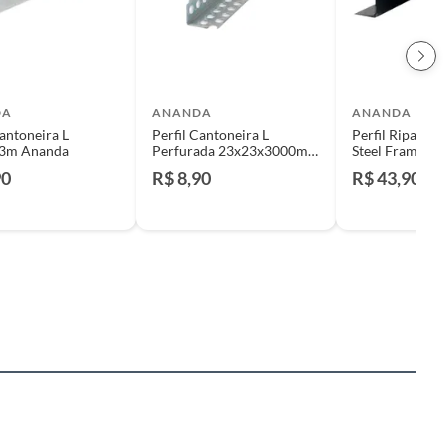
DA
ANANDA
ANANDA
Cantoneira L
Perfil Cantoneira L
Perfil Ripa Gal
3m Ananda
Perfurada 23x23x3000mm
Steel Frame Aç
Ananda
0,95mmx3m A
90
R$ 8,90
R$ 43,90