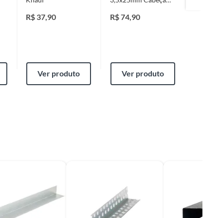
Trombeta Rosca
Maxcry
Inteira Fosfatizado
R$
37,90
R$
74,90
R$
69,
Preto 1000 Peças
Ver produto
Ver produto
Ver