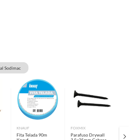
ial Sodimac
KNAUF
FOXMIX
MAXCRY
Fita Telada 90m
Parafuso Drywall
Massa P
Knauf
3,5x25mm Cabeça
Drywall