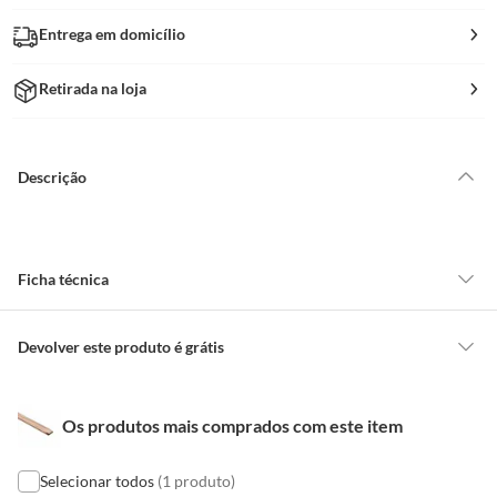
Entrega em domicílio
Retirada na loja
Descrição
Ficha técnica
Marca
Schneider
Devolver este produto é grátis
CONCEITOS GERAIS
Cor
Marrom
Os produtos mais comprados com este item
O cliente poderá requerer a troca de produtos Marca Própria adquiridos
ou oriundos das lojas da Construdecor, no entanto, a troca só é
obrigatória quando este produto apresentar vício, ou seja, quando
Selecionar todos
(1 produto)
Comprimento da
100 cm