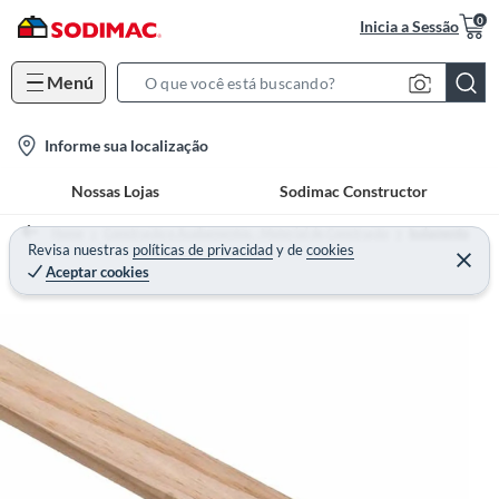
0
Inicia a Sessão
Menú
S
e
l
Informe sua localização
a
o
r
Nossas Lojas
Sodimac Constructor
c
c
a
h
Home
Construção e Acabamentos - Material de Construção
Isolamento
t
Revisa nuestras
políticas de privacidad
y
de
cookies
B
Aceptar cookies
i
a
o
r
n
-
i
c
o
n