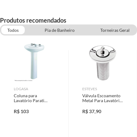
Produtos recomendados
Todos
Pia de Banheiro
Torneiras Geral
Assentos Sanitários
Móveis para Banheiro
LOGASA
ESTEVES
Coluna para
Válvula Escoamento
Lavatório Parati
Metal Para Lavatório
Branco
1" Ref216
R$
103
R$
37,90