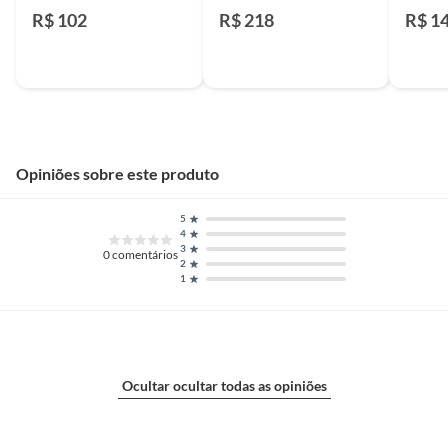
Roca
Icasa
Icasa
R$ 102
R$ 218
R$ 1
Opiniões sobre este produto
5
4
3
0
comentários
2
1
Ocultar ocultar todas as opiniões