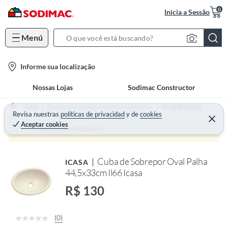
0
Inicia a Sessão
Menú
S
e
l
Informe sua localização
a
o
r
Nossas Lojas
Sodimac Constructor
c
c
a
h
Home
Banheiros, Cozinhas e Limpeza - Banheiros
Pia de Banheiro
t
Revisa nuestras
políticas de privacidad
y
de
cookies
B
Aceptar cookies
i
a
Produto sem estoque :(
o
r
n
Cuba de Sobrepor Oval Palha
ICASA
-
44,5x33cm Il66 Icasa
i
c
R$ 130
o
n
(0)