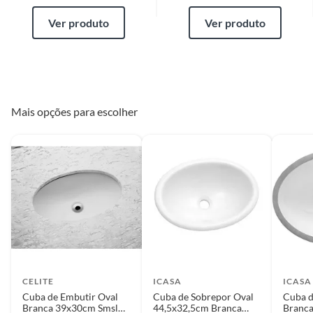
Ver produto
Ver produto
Mais opções para escolher
CELITE
ICASA
ICASA
Cuba de Embutir Oval
Cuba de Sobrepor Oval
Cuba d
Branca 39x30cm Smsl
44,5x32,5cm Branca
Branca