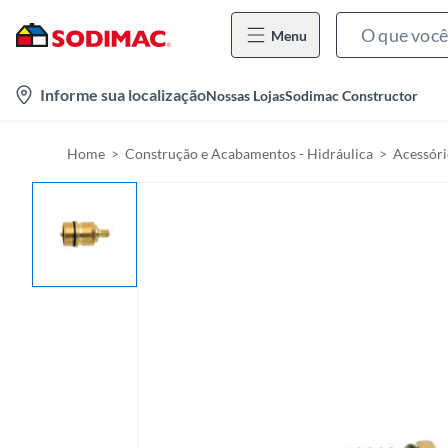
Menu
l
Informe sua localização
Nossas Lojas
Sodimac Constructor
o
c
Home
Construção e Acabamentos - Hidráulica
Acessóri
a
t
i
o
n
-
i
c
o
n