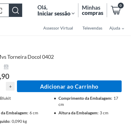
0
Olá
,
Minhas
compras
Iniciar sessão
Assessor Virtual
Televendas
Ajuda
vs Torneira Docol 0402
(0)
,90
Adicionar ao Carrinho
+
Blukit
Comprimento da Embalagem
:
17
cm
a da Embalagem
:
6 cm
Altura da Embalagem
:
3 cm
quido
:
0,090 kg