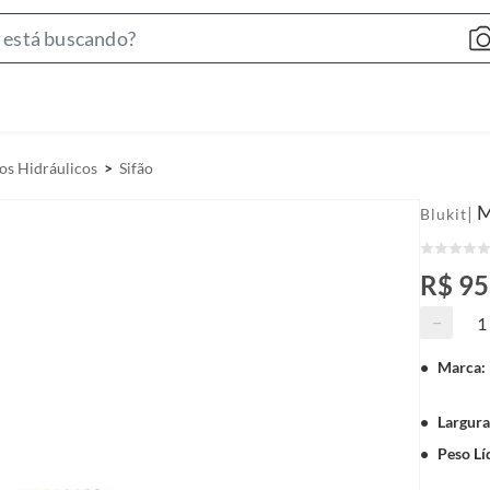
S
e
a
r
c
os Hidráulicos
Sifão
h
B
M
|
Blukit
a
r
R$ 95
−
Marca
:
Largur
Peso Lí