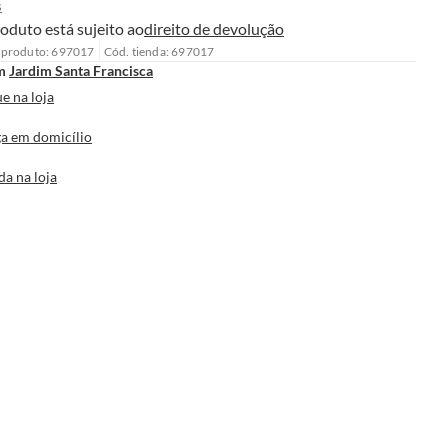
s
oduto está sujeito ao
direito de devolução
 produto: 697017
Cód. tienda: 697017
m
Jardim Santa Francisca
e na loja
a em domicílio
da na loja