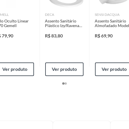
identificação do vício.
MELL
DECA
SENSI DACQUA
al
lo Oculto Linear
Assento Sanitário
Assento Sanitário
strói ou acaba com o primeiro uso ou em pouco tempo.
70 Gemell
Plástico Izy/Ravena
Almofadado Mode
ntificação do vício.
Branco
Convencional com
Fechamento Com
$
79,90
R$
83,80
R$
69,90
0414085
em Polipropileno 
Branco Sensi Dacq
ta.
ojas ou no Centro de Distribuição, o atendente
Ver produto
Ver produto
Ver produto
esteja disponível em sua loja em até 30 (trinta) dias,
cliente.
de Distribuição, o cliente poderá optar por:
 perfeitas condições de uso;
 atualizada;