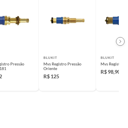
BLUKIT
BLUKIT
istro Pressão
Mvs Registro Pressão
Mvs Registro P
2181
Oriente
R$ 98,90
2
R$ 125