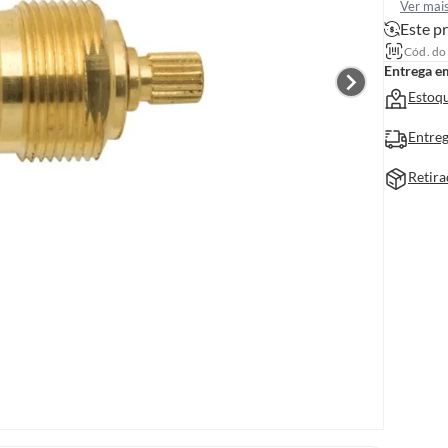
Ver mai
Este pr
Cód. do
Entrega e
Estoqu
Entreg
Retira