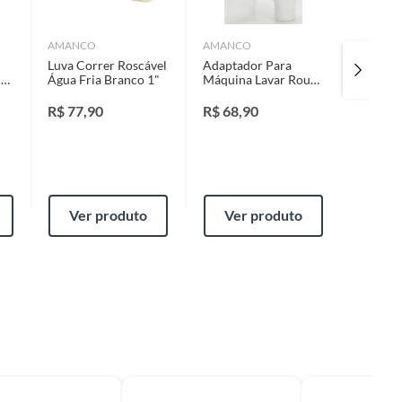
AMANCO
AMANCO
WEBER 
Luva Correr Roscável
Adaptador Para
Rejunte 
lo
Água Fria Branco 1"
Máquina Lavar Roupa
Branco,
E Louça 1, 3/4 E 7/8"
um
R$
77,90
R$
68,90
R$
13,
Cor
ua
Ver produto
Ver produto
Ver