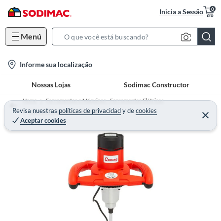
0
Inicia a Sessão
Menú
S
e
l
Informe sua localização
a
o
r
Nossas Lojas
Sodimac Constructor
c
c
a
h
Home
Ferramentas e Máquinas - Ferramentas Elétricas
t
Revisa nuestras
políticas de privacidad
y
de
cookies
B
Outras Ferramentas Elétricas
Aceptar cookies
i
a
o
r
n
-
i
c
o
n