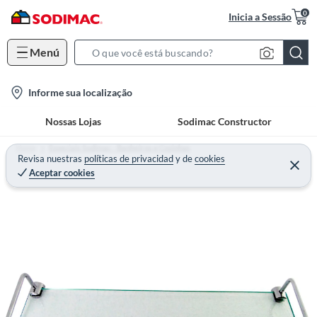
0
Inicia a Sessão
Menú
S
e
l
Informe sua localização
a
o
r
Nossas Lojas
Sodimac Constructor
c
c
a
h
Home
Especiais Sodimac - Banheiros e Cozinhas
t
Revisa nuestras
políticas de privacidad
y
de
cookies
B
Aceptar cookies
i
a
o
r
n
-
i
c
o
n