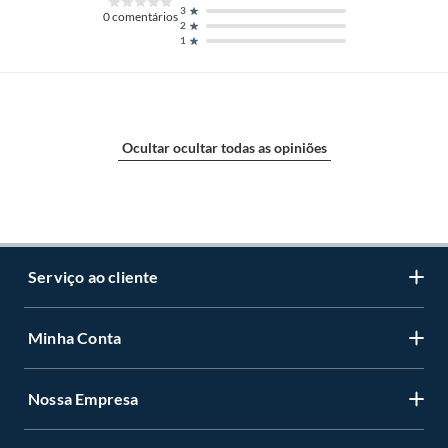
3
0
comentários
2
1
Ocultar ocultar todas as opiniões
Serviço ao cliente
Minha Conta
Centro de ajuda
Programa de Fidelidade Sodimac Stix
Nossa Empresa
Cadastre-se
LGPD - Lei Geral de Proteção de Dados Pessoais
Minha conta