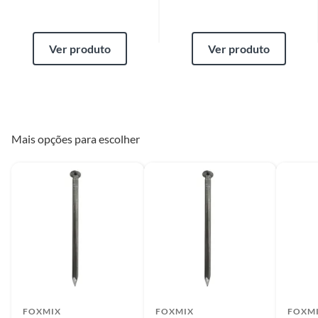
Se o produto estiver indisponível, por qualquer motivo, o cliente poderá
optar por:
a
. Substituição do produto por outro da mesma espécie, em perfeitas
condições de uso;
Ver produto
Ver produto
b
. A restituição imediata da quantia paga, monetariamente atualizada;
c
. O abatimento proporcional no preço.
Produtos de outros fornecedores
O cliente deverá apresentar a respectiva Nota Fiscal de compra.
Mais opções para escolher
Assistência técnica
O atendente deverá verificar se há algum tipo de obrigação de envio do
produto para análise pela assistência técnica indicada pelo fornecedor ou
oferecida pela Construdecor. Em caso positivo, a Construdecor deverá
reter o produto ou indicar ao cliente a relação de endereços ou de
contatos com a assistência técnica.
Produtos instalados
Para a troca de produtos já instalados (ex.: pisos, porcelanatos,
revestimentos, pastilhas, louças, esquadrias, móveis e afins) o cliente
deverá apresentar a respectiva Nota Fiscal, quando será agendada uma
FOXMIX
FOXMIX
FOXM
visita técnica no local, para constatação ou não do vício. A resposta ao