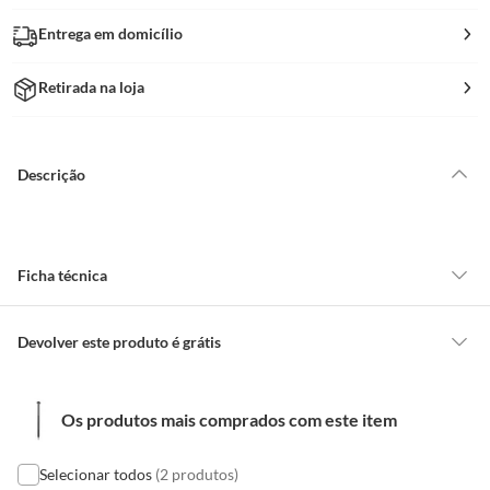
Entrega em domicílio
Retirada na loja
Descrição
Ficha técnica
Marca
Foxmix
Devolver este produto é grátis
CONCEITOS GERAIS
Cor
Cromado
Os produtos mais comprados com este item
O cliente poderá requerer a troca de produtos Marca Própria adquiridos
ou oriundos das lojas da Construdecor, no entanto, a troca só é
obrigatória quando este produto apresentar vício, ou seja, quando
Selecionar todos
(2 produtos)
Comprimento da
13 cm