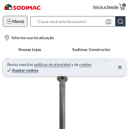
0
Inicia a Sessão
Menú
S
e
l
Informe sua localização
a
o
r
Nossas Lojas
Sodimac Constructor
c
c
a
h
Home
Construção e Acabamentos - Fixações e Adesivos
Prego
t
Revisa nuestras
políticas de privacidad
y
de
cookies
B
Aceptar cookies
i
a
o
r
n
-
i
c
o
n