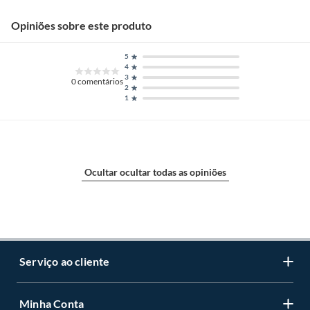
Opiniões sobre este produto
5
4
3
0
comentários
2
1
Ocultar ocultar todas as opiniões
Serviço ao cliente
Minha Conta
Centro de ajuda