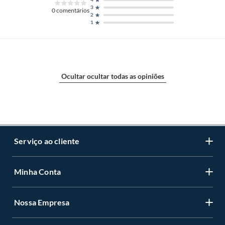
3
0
comentários
2
1
Ocultar ocultar todas as opiniões
Serviço ao cliente
Minha Conta
Centro de ajuda
Programa de Fidelidade Sodimac Stix
Nossa Empresa
Cadastre-se
LGPD - Lei Geral de Proteção de Dados Pessoais
Minha conta