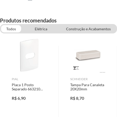
Produtos recomendados
Todos
Elétrica
Construção e Acabamentos
Materiais Elétricos
PIAL
SCHNEIDER
Placa 1 Posto
Tampa Para Canaleta
Separado 663210
20X20mm
Nereya, Branco,
4x2cm
R$
6,90
R$
8,70