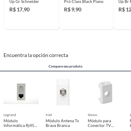
Up Gr Schneider
Pró Class Black Piano
Up Br 
R$ 17,90
R$ 9,90
R$ 1
Encuentra la opción correcta
Compare seu produto
legrand
iriel
simon
Módulo
Módulo Antena Tv
Módulo para
Informática Rj45
Brava Branca
Conector TV
Cat5E Pialplus+
Coaxial S19,