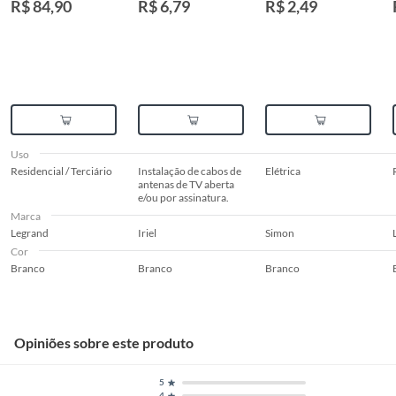
R$ 84,90
R$ 6,79
R$ 2,49
Branca
Branco, 2x4x2
Uso
Residencial / Terciário
Instalação de cabos de
Elétrica
antenas de TV aberta
e/ou por assinatura.
Marca
Legrand
Iriel
Simon
Cor
Branco
Branco
Branco
Opiniões sobre este produto
5
4