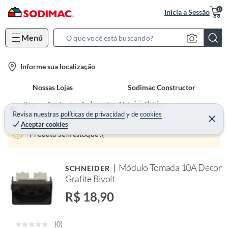
0
Inicia a Sessão
Menú
S
e
l
Informe sua localização
a
o
r
Nossas Lojas
Sodimac Constructor
c
c
a
h
Home
Construção e Acabamentos - Materiais Elétricos
t
Revisa nuestras
políticas de privacidad
y
de
cookies
B
Tomadas e Interruptores
Aceptar cookies
i
a
Produto sem estoque :(
o
r
n
-
Módulo Tomada 10A Decor
SCHNEIDER
i
Grafite Bivolt
c
R$ 18,90
o
n
(0)