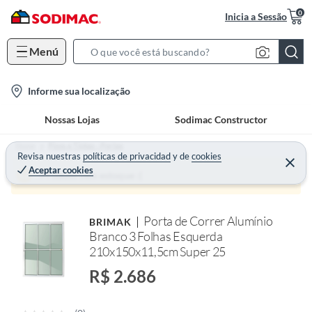
0
Inicia a Sessão
Menú
S
e
l
Informe sua localização
a
o
r
Nossas Lojas
Sodimac Constructor
c
c
a
h
Home
Pisos e Tintas - Portas
t
Revisa nuestras
políticas de privacidad
y
de
cookies
B
Aceptar cookies
i
a
Produto sem estoque :(
o
r
n
Porta de Correr Alumínio
BRIMAK
-
Branco 3 Folhas Esquerda
i
210x150x11,5cm Super 25
c
R$ 2.686
o
n