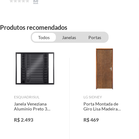
(0)
Produtos recomendados
Todos
Janelas
Portas
ESQUADRISUL
LG SIDNEY
Janela Veneziana
Porta Montada de
Alumínio Preto 3
Giro Lisa Madeira
Folhas Móveis
Sarrafeada Padrão
120x150x10cm
Imbuia Esquerda
R$
2.493
R$
469
Topsul
210x82x11cm
Economica