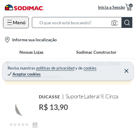
0
Inicia a Sessão
Menú
S
e
l
Informe sua localização
a
o
r
Nossas Lojas
Sodimac Constructor
c
c
a
h
Home
Móveis e Organização - Organização
Prateleiras e Módulos
t
Revisa nuestras
políticas de privacidad
y
de
cookies
B
Aceptar cookies
i
a
Produto sem estoque :(
o
r
n
Suporte Lateral 9, Cinza
DUCASSE
-
i
R$ 13,90
c
o
(0)
n