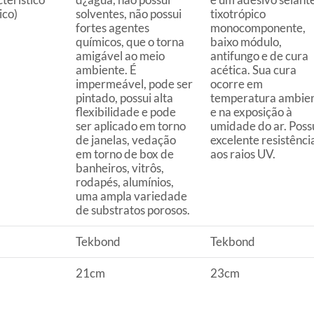
uto em quaisquer das lojas ou no Centro de
ico)
solventes, não possui
tixotrópico
fortes agentes
monocomponente,
químicos, que o torna
baixo módulo,
 perfeitas condições de uso;
amigável ao meio
antifungo e de cura
 atualizada;
ambiente. É
acética. Sua cura
impermeável, pode ser
ocorre em
pintado, possui alta
temperatura ambie
flexibilidade e pode
e na exposição à
ser aplicado em torno
umidade do ar. Poss
s a troca será atendida somente nas lojas da
de janelas, vedação
excelente resistênci
em torno de box de
aos raios UV.
resente qualquer tipo de vício, não é obrigatório. No
banheiros, vitrôs,
rodapés, alumínios,
embalagem original, intacta e acompanhada da
uma ampla variedade
ade, poderá trocar o produto por quaisquer outros
de substratos porosos.
com peço superior ao produto objeto da troca, esta
reço.
Tekbond
Tekbond
21cm
23cm