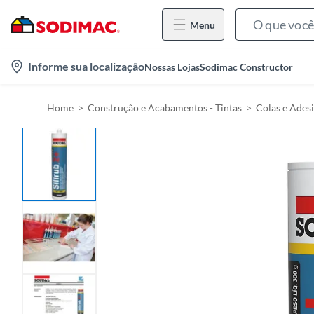
Menu
l
Informe sua localização
Nossas Lojas
Sodimac Constructor
o
c
Home
Construção e Acabamentos - Tintas
Colas e Ades
a
t
i
o
n
-
i
c
o
n