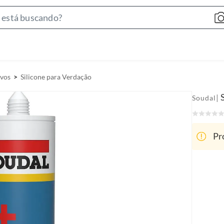
S
e
a
r
c
ivos
Silicone para Verdação
h
B
|
Soudal
a
r
Pr