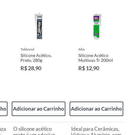
tekbond
afix
Silicone Acético,
Silicone Acético
Preto, 280g
Multiuso Tr 200ml
R$ 28,90
R$ 12,90
nho
Adicionar ao Carrinho
Adicionar ao Carrinho
nza
O silicone acético
Ideal para Cerâmicas,
e
preto é um adesivo
Vidros e Alumínio. com