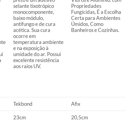
selante tixotrópico
Propriedades
monocomponente,
Fungicidas, É a Escolha
baixo módulo,
Certa para Ambientes
antifungo e de cura
Úmidos, Como
acética. Sua cura
Banheiros e Cozinhas.
ocorre em
nte
temperatura ambiente
e na exposição à
ui
umidade do ar. Possui
a
excelente resistência
aos raios UV.
Tekbond
Afix
23cm
20,5cm