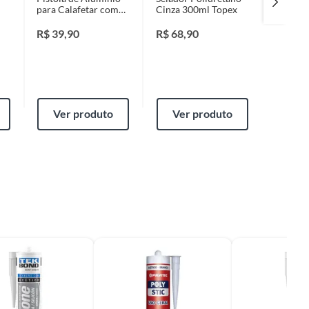
para Calafetar com
Cinza 300ml Topex
Geral 5
Sistema Anti-
445G S
gotejamento Topex
R$
39,90
R$
68,90
R$
36,
Ver produto
Ver produto
Ver