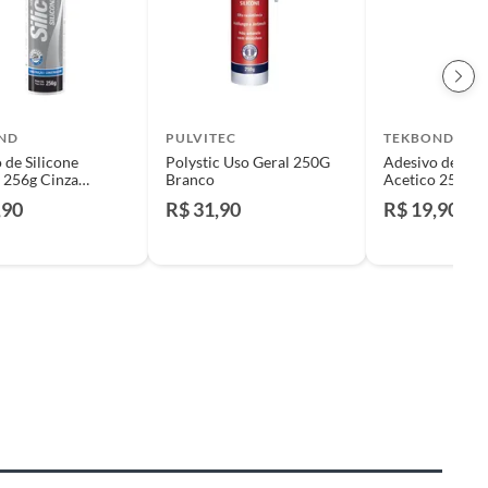
ND
PULVITEC
TEKBOND
 de Silicone
Polystic Uso Geral 250G
Adesivo de Sili
 256g Cinza
Branco
Acetico 256g P
d
Tekbond
,90
R$ 31,90
R$ 19,90