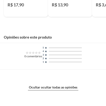
Preto
R$ 17,90
R$ 13,90
R$ 3,
Opiniões sobre este produto
5
4
3
0
comentários
2
1
Ocultar ocultar todas as opiniões