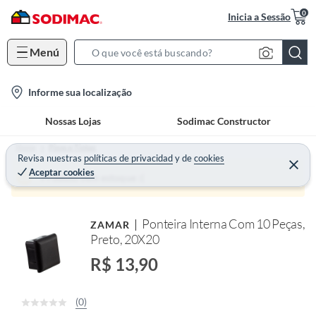
0
Inicia a Sessão
Menú
S
e
l
Informe sua localização
a
o
r
Nossas Lojas
Sodimac Constructor
c
c
a
h
Home
Pisos e Tintas
t
Revisa nuestras
políticas de privacidad
y
de
cookies
B
Aceptar cookies
i
a
Produto sem estoque :(
o
r
n
Ponteira Interna Com 10 Peças,
ZAMAR
-
Preto, 20X20
i
c
R$ 13,90
o
n
(0)