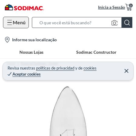
0
Inicia a Sessão
Menú
S
e
l
Informe sua localização
a
o
r
Nossas Lojas
Sodimac Constructor
c
c
a
h
Home
Especial Sodimac - Outlet
t
Revisa nuestras
políticas de privacidad
y
de
cookies
B
Aceptar cookies
i
a
o
r
n
-
i
c
o
n