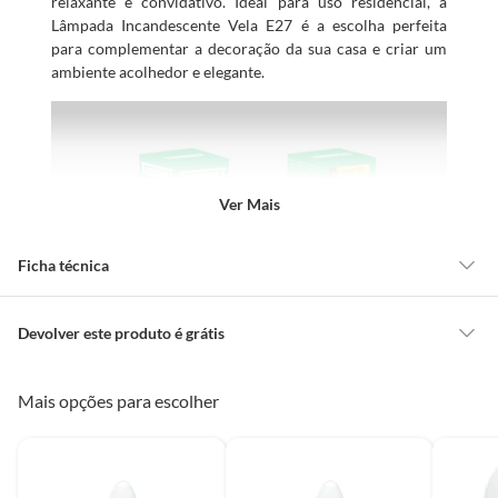
relaxante e convidativo. Ideal para uso residencial, a
Lâmpada Incandescente Vela E27 é a escolha perfeita
para complementar a decoração da sua casa e criar um
ambiente acolhedor e elegante.
Ver Mais
Ficha técnica
Modelo
Vela 40W Clara
Devolver este produto é grátis
CONCEITOS GERAIS
Mais opções para escolher
Eficiência Energética
10lm/W
O cliente poderá requerer a troca de produtos Marca Própria adquiridos
ou oriundos das lojas da Construdecor, no entanto, a troca só é
Características
obrigatória quando este produto apresentar vício, ou seja, quando
Formato
Vela
A Lâmpada Incandescente Vela E27 Taschibra possui 40W
apresentar irregularidade quanto à qualidade e/ou quantidade que torne