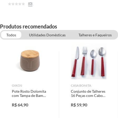
(0)
Produtos recomendados
Todos
Utilidades Domésticas
Talheres e Faqueiros
Utensílios de Cozinha
Canecas e Xícaras
Acessórios de Cozinha
OIKOS
CASA BONITA
Pote Rosto Dolomita
Conjunto de Talheres
com Tampa de Bambu
16 Peças com Cabo
Oikos
Plástico Casa Bonita
R$
64,90
R$
59,90