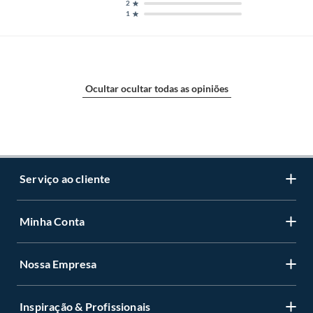
2
1
Ocultar ocultar todas as opiniões
Serviço ao cliente
Minha Conta
Centro de ajuda
Programa de Fidelidade Sodimac Stix
Nossa Empresa
Cadastre-se
LGPD - Lei Geral de Proteção de Dados Pessoais
Minha conta
Política de Zona de Preços
Inspiração & Profissionais
Quem somos