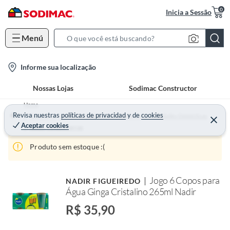
0
Inicia a Sessão
Menú
S
e
l
Informe sua localização
a
o
r
Nossas Lojas
Sodimac Constructor
c
c
a
h
Home
t
Revisa nuestras
políticas de privacidad
y
de
cookies
B
Decoração, Utilidades Domésticas e Iluminação - Utilidades Domésticas
Aceptar cookies
i
Copos, Taças e Jarras
a
o
r
Produto sem estoque :(
n
-
i
Jogo 6 Copos para
NADIR FIGUEIREDO
c
Água Ginga Cristalino 265ml Nadir
o
R$ 35,90
n