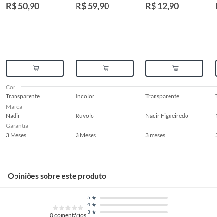
Cristalino 330ml
220ml Ruvolo
8,8x8,5x8,5 Nadir
R$ 50,90
R$ 59,90
R$ 12,90
Nadir
Figueiredo
Cor
Transparente
Incolor
Transparente
Marca
Nadir
Ruvolo
Nadir Figueiredo
Garantia
3 Meses
3 Meses
3 meses
Opiniões sobre este produto
5
4
3
0
comentários