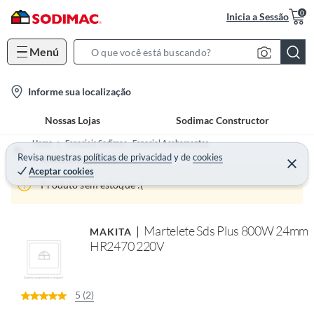
0
Inicia a Sessão
Menú
S
e
l
Informe sua localização
a
o
r
Nossas Lojas
Sodimac Constructor
c
c
a
h
Home
Especiais Sodimac - Especial Acabamentos
t
Revisa nuestras
políticas de privacidad
y
de
cookies
B
Elétrica e Ferramentas
Aceptar cookies
i
a
Produto sem estoque :(
o
r
n
-
Martelete Sds Plus 800W 24mm
MAKITA
i
HR2470 220V
c
o
n
5 (2)