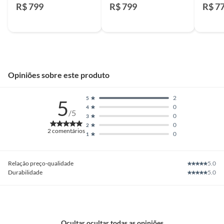
Maleta Hr2670 Makita
Maleta Hr2670 Makita
2-24 D
R$ 799
R$ 799
R$ 7
Opiniões sobre este produto
2
5
5
0
4
/5
0
3
0
2
2
comentários
0
1
Relação preço-qualidade
5.0
Durabilidade
5.0
Ocultar ocultar todas as opiniões