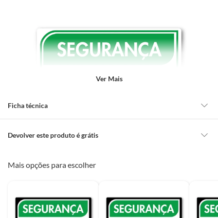
Ver Mais
Ficha técnica
Categoria
Segurança
Devolver este produto é grátis
CONCEITOS GERAIS
Mais opções para escolher
Marca
Fixser
O cliente poderá requerer a troca de produtos Marca Própria adquiridos
ou oriundos das lojas da Construdecor, no entanto, a troca só é
Características
obrigatória quando este produto apresentar vício, ou seja, quando
Comprimento da
30 cm
O Sinal PVC Primeiros Socorros da Fixser é feito de PVC
apresentar irregularidade quanto à qualidade e/ou quantidade que torne
Embalagem
de alta qualidade, garantindo durabilidade e resistência.
o produto impróprio ou inadequado ao consumo ou que lhe diminua o