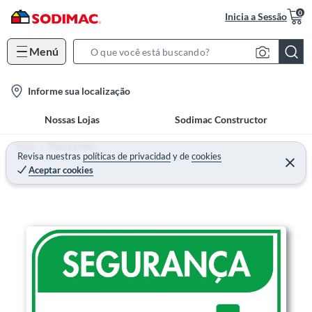
0
Inicia a Sessão
Menú
S
e
l
Informe sua localização
a
o
r
Nossas Lojas
Sodimac Constructor
c
c
a
h
Home
Pisos e Tintas
t
Revisa nuestras
políticas de privacidad
y
de
cookies
B
Aceptar cookies
i
a
o
r
n
-
i
c
o
n