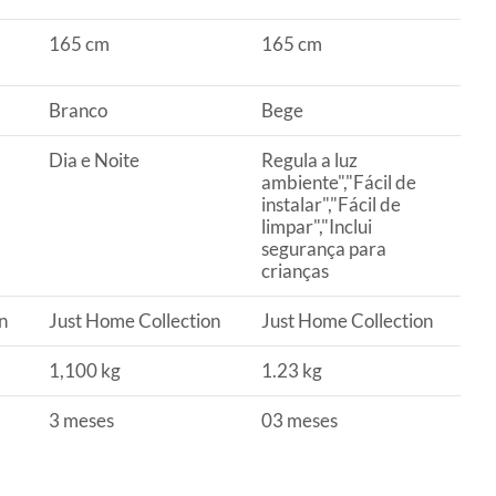
165 cm
165 cm
Branco
Bege
Dia e Noite
Regula a luz
ambiente","Fácil de
instalar","Fácil de
limpar","Inclui
segurança para
crianças
n
Just Home Collection
Just Home Collection
1,100 kg
1.23 kg
3 meses
03 meses