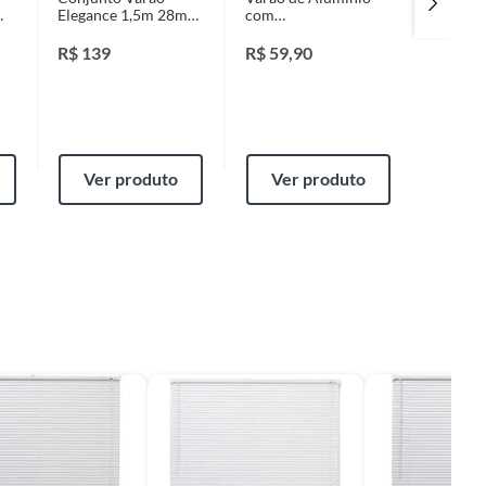
Elegance 1,5m 28mm
com
Persiana Horizon
Branco
Verniz28mm2MAço
Alumínio 165
Escovado
R$
139
R$
59,90
Branco
Collect
R$
149
Ver produto
Ver produto
Ver