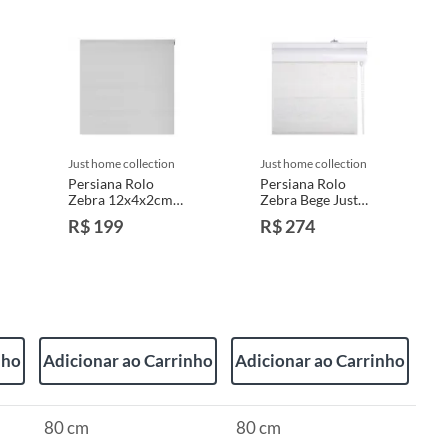
just home collection
just home collection
Persiana Rolo
Persiana Rolo
Zebra 12x4x2cm
Zebra Bege Just
Branco Just Home
Home Collection
R$ 199
R$ 274
Collection
nho
Adicionar ao Carrinho
Adicionar ao Carrinho
80 cm
80 cm