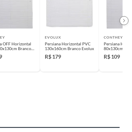
EY
EVOLUX
CONTHEY
a OFF Horizontal
Persiana Horizontal PVC
Persiana Horiz
130cm Branco
130x160cm Branco Evolux
80x130
9
R$ 179
R$ 109