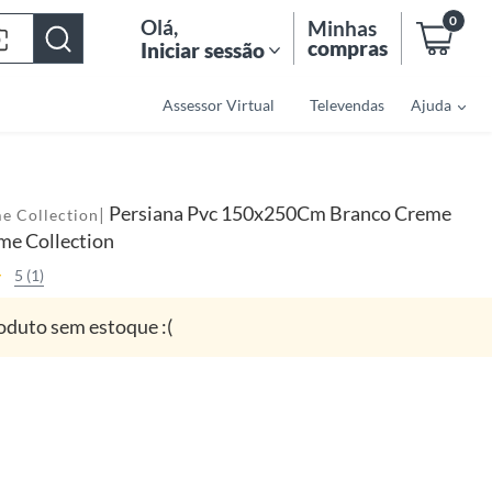
0
Olá
,
Minhas
compras
Iniciar sessão
Assessor Virtual
Televendas
Ajuda
Persiana Pvc 150x250Cm Branco Creme
|
e Collection
me Collection
5 (1)
oduto sem estoque :(