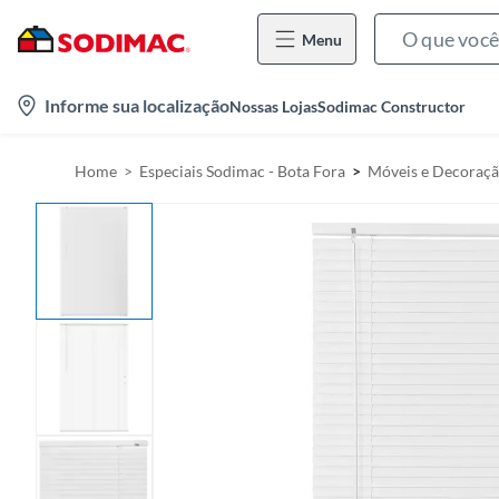
Menu
l
Informe sua localização
Nossas Lojas
Sodimac Constructor
o
c
Home
Especiais Sodimac - Bota Fora
Móveis e Decoraç
a
t
i
o
n
-
i
c
o
n