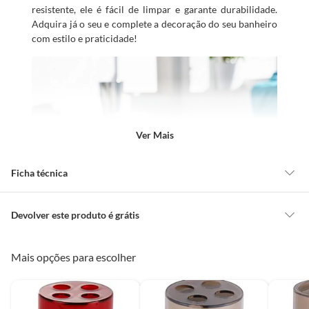
resistente, ele é fácil de limpar e garante durabilidade.
Adquira já o seu e complete a decoração do seu banheiro
com estilo e praticidade!
Ver Mais
Ficha técnica
Modelo
Rubber
Devolver este produto é grátis
CONCEITOS GERAIS
Mais opções para escolher
Peso Bruto
0,068 kg
O cliente poderá requerer a troca de produtos Marca Própria adquiridos
ou oriundos das lojas da Construdecor, no entanto, a troca só é
obrigatória quando este produto apresentar vício, ou seja, quando
Comprimento do
8 cm