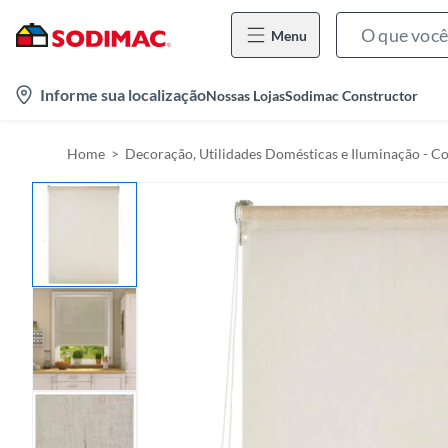
Menu
l
Informe sua localização
Nossas Lojas
Sodimac Constructor
o
c
Home
Decoração, Utilidades Domésticas e Iluminação - Co
a
t
i
o
n
-
i
c
o
n