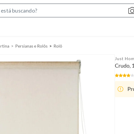
S
e
a
r
c
rtina
Persianas e Rolôs
Rolô
h
B
Just Hom
a
Crudo,
r
Pr