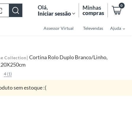
0
Olá
,
Minhas
compras
Iniciar sessão
Assessor Virtual
Televendas
Ajuda
Cortina Rolo Duplo Branco/Linho,
|
e Collection
 120X250cm
4 (1)
oduto sem estoque :(