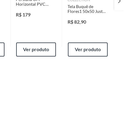
Horizontal PVC
Aço Es
Tela Buquê de
x
140x130cm Bege
Flores1 50x50 Just
Evolux
R$
179
R$
20,
Home Collection
R$
82,90
Ver produto
Ver produto
Ver