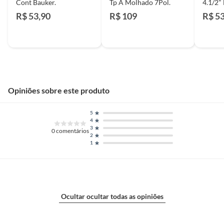
Cont Bauker.
Tp A Molhado 7Pol.
4.1/2"
R$ 53,90
R$ 109
R$ 5
Opiniões sobre este produto
5
4
3
0
comentários
2
1
Ocultar ocultar todas as opiniões