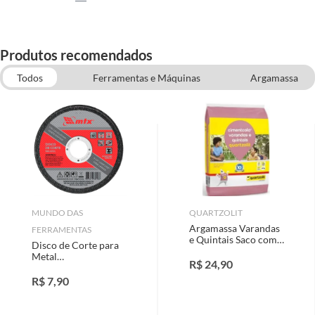
Produtos recomendados
Todos
Ferramentas e Máquinas
Argamassa
Óculos e Capacetes
Acessórios para Serras
Outras Ferramentas e Máquinas
Construção e Acabamentos
MUNDO DAS
QUARTZOLIT
Argamassa Varandas
FERRAMENTAS
e Quintais Saco com
Disco de Corte para
20Kg Cinza
Metal
R$
24,90
115x1,6x22mm
R$
7,90