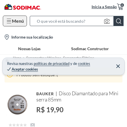
0
Inicia a Sessão
Menú
S
e
l
Informe sua localização
a
o
r
Nossas Lojas
Sodimac Constructor
c
c
a
h
Home
Ferramentas e Máquinas - Ferramentas Elétricas
t
Revisa nuestras
políticas de privacidad
y
de
cookies
B
Acessórios para Ferramentas Elétricas
Aceptar cookies
i
a
Produto sem estoque :(
o
r
n
-
Disco Diamantado para Mini
BAUKER
i
serra 85mm
c
R$ 19,90
o
n
(0)