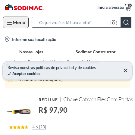
0
Inicia a Sessão
Menú
S
e
l
Informe sua localização
a
o
r
Nossas Lojas
Sodimac Constructor
c
c
a
h
Home
Ferramentas e Máquinas - Ferramentas Manuais
t
Revisa nuestras
políticas de privacidad
y
de
cookies
B
Chave Mecânicas e Soquetes
Aceptar cookies
i
a
Produto sem estoque :(
o
r
n
-
Chave Catraca Flex Com Portas
REDLINE
i
R$ 97,90
c
o
n
4.6 (23)