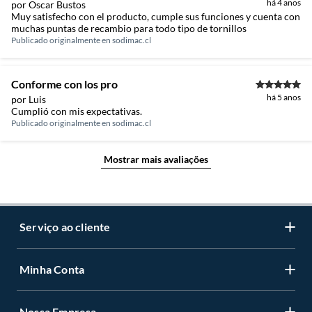
há 4 anos
por Oscar Bustos
Muy satisfecho con el producto, cumple sus funciones y cuenta con
muchas puntas de recambio para todo tipo de tornillos
Publicado originalmente en
sodimac.cl
Conforme con los pro
há 5 anos
por Luis
Cumplió con mis expectativas.
Publicado originalmente en
sodimac.cl
Mostrar mais avaliações
Serviço ao cliente
Minha Conta
Centro de ajuda
Programa de Fidelidade Sodimac Stix
Nossa Empresa
Cadastre-se