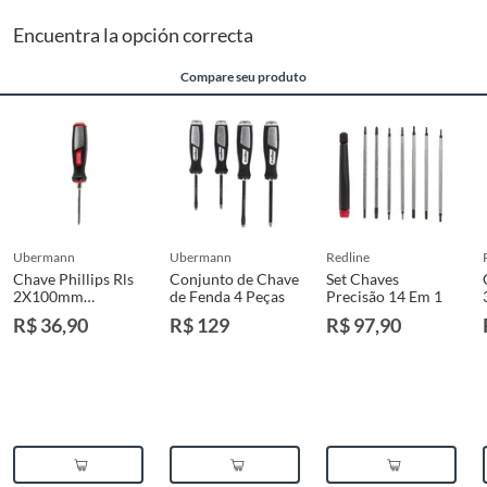
Encuentra la opción correcta
Compare seu produto
ubermann
ubermann
redline
Chave Phillips Rls
Conjunto de Chave
Set Chaves
2X100mm
de Fenda 4 Peças
Precisão 14 Em 1
QFP0210
R$ 36,90
R$ 129
R$ 97,90
Ubermann