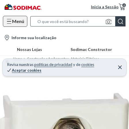
0
Inicia a Sessão
Menú
S
e
l
Informe sua localização
a
o
r
Nossas Lojas
Sodimac Constructor
c
c
a
h
Home
Construção e Acabamentos - Materiais Elétricos
t
Revisa nuestras
políticas de privacidad
y
de
cookies
B
Tomadas e Interruptores
Aceptar cookies
i
a
o
r
n
-
i
c
o
n