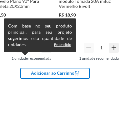
velo Plano 90° Para
módulo Tomada 20A miluz
aleta 20X20mm
Vermelho Bivolt
,50
R$
18,90
Com base no seu produto
principal, para seu projeto
sugerimos esta quantidade de
unidades.
Entendido
1
unidade recomendada
1
unidade recomendada
Adicionar ao Carrinho