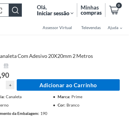
0
Olá
,
Minhas
compras
Iniciar sessão
Assessor Virtual
Televendas
Ajuda
analeta Com Adesivo 20X20mm 2 Metros
(0)
,90
Adicionar ao Carrinho
+
ia
:
Canaleta
Marca
:
Prime
terno
Cor
:
Branco
mento da Embalagem
:
190