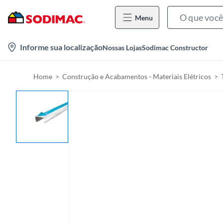
Menu
l
Informe sua localização
Nossas Lojas
Sodimac Constructor
o
c
Home
Construção e Acabamentos - Materiais Elétricos
a
t
i
o
n
-
i
c
o
n