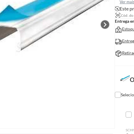
Ver mai
Este pr
Cód. do
Entrega e
Estoqu
Entreg
Retira
O
Seleci
SCH