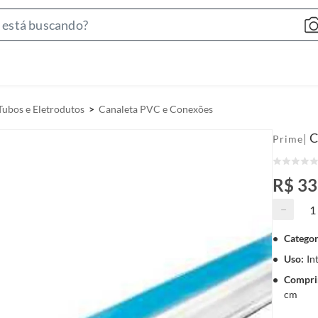
S
e
a
r
c
Tubos e Eletrodutos
Canaleta PVC e Conexões
h
B
C
|
Prime
a
r
R$ 33
−
Categor
Uso
:
In
Compri
cm