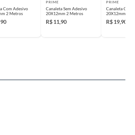
PRIME
PRIME
ta Com Adesivo
Canaleta Sem Adesivo
Canaleta Com 
m 2 Metros
20X12mm 2 Metros
20X12mm 2 Me
,90
R$ 11,90
R$ 19,90