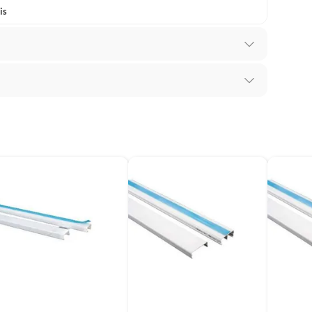
is
ta
ia adquiridos ou oriundos das lojas da Construdecor,
presentar vício, ou seja, quando apresentar
orne o produto impróprio ou inadequado ao consumo
 produto: se é durável ou não durável.
a; que não é destruído pelo consumo; há o desgaste
identificação do vício.