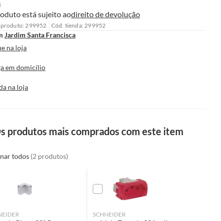
s
oduto está sujeito ao
direito de devolução
 produto: 299952
Cód. tienda: 299952
m
Jardim Santa Francisca
e na loja
a em domicílio
da na loja
s produtos mais comprados com este item
onar todos
(2 produtos)
NEIDER
SCHNEIDER