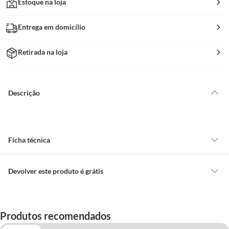
Estoque na loja
Entrega em domicílio
Retirada na loja
Descrição
Ficha técnica
Altura do Produto
23cm Cm
Devolver este produto é grátis
CONCEITOS GERAIS
Largura do Produto
13,8 Cm Cm
O cliente poderá requerer a troca de produtos Marca Própria adquiridos
Produtos recomendados
ou oriundos das lojas da Construdecor, no entanto, a troca só é