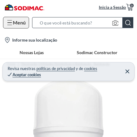
0
Inicia a Sessão
Menú
S
e
l
Informe sua localização
a
o
r
Nossas Lojas
Sodimac Constructor
c
c
a
h
Home
Decoração, Utilidades Domésticas e Iluminação - Iluminação
t
Revisa nuestras
políticas de privacidad
y
de
cookies
B
Aceptar cookies
i
a
o
r
n
-
i
c
o
n