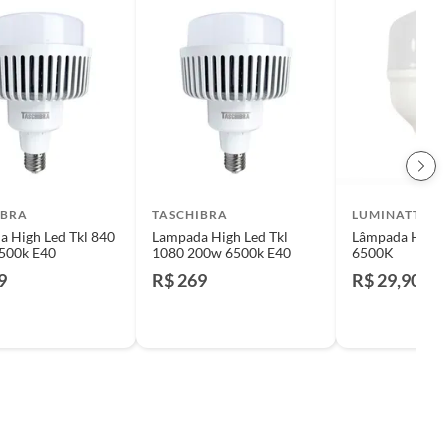
IBRA
TASCHIBRA
LUMINATTI
 High Led Tkl 840
Lampada High Led Tkl
Lâmpada High
500k E40
1080 200w 6500k E40
6500K
9
R$ 269
R$ 29,90