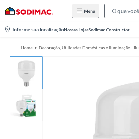
Menu
l
Informe sua localização
Nossas Lojas
Sodimac Constructor
o
c
Home
Decoração, Utilidades Domésticas e Iluminação - I
a
t
i
o
n
-
i
c
o
n