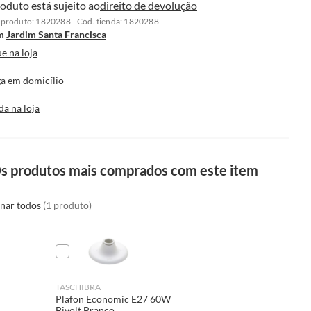
oduto está sujeito ao
direito de devolução
 produto: 1820288
Cód. tienda: 1820288
m
Jardim Santa Francisca
e na loja
a em domicílio
da na loja
s produtos mais comprados com este item
onar todos
(1 produto)
TASCHIBRA
Plafon Economic E27 60W
Bivolt Branco