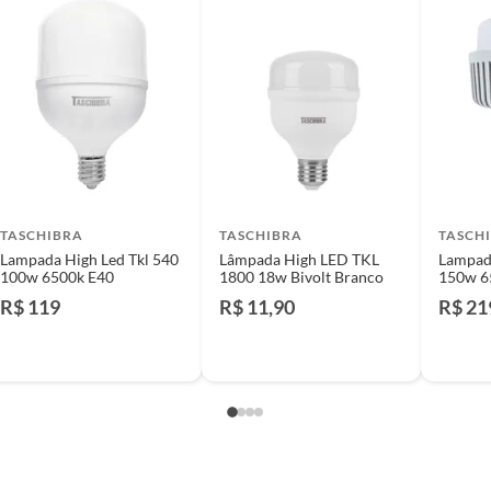
e: pisos, porcelanatos, revestimentos, pastilhas,
entar a respectiva Nota Fiscal, quando será agendada
io. A resposta ao cliente deverá ser imediata. Sendo
a) dias, a contar da data da visita técnica.
sse poderá ser substituído, imediatamente, acrescido
são negociados diretamente entre o Diretor de Loja ou
liente poderá optar por:
TASCHIBRA
TASCHIBRA
TASCH
 perfeitas condições de uso;
Lampada High Led Tkl 540
Lâmpada High LED TKL
Lampada
100w 6500k E40
1800 18w Bivolt Branco
150w 6
 atualizada;
R$ 119
R$ 11,90
R$ 21
mpra.