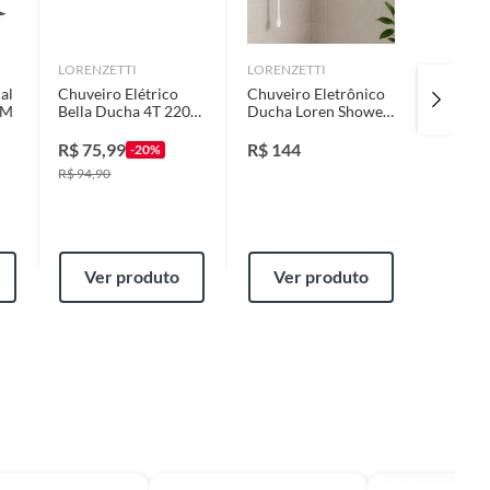
LORENZETTI
LORENZETTI
TASCHI
al
Chuveiro Elétrico
Chuveiro Eletrônico
Lâmpad
3M
Bella Ducha 4T 220V
Ducha Loren Shower
100 17
6800W Branco
Ultra Eletrônica
Taschib
Lorenzetti
220V 7500w
R$
75,99
R$
144
R$
11,
-20%
Lorenzetti
R$
94,90
Ver produto
Ver produto
Ver