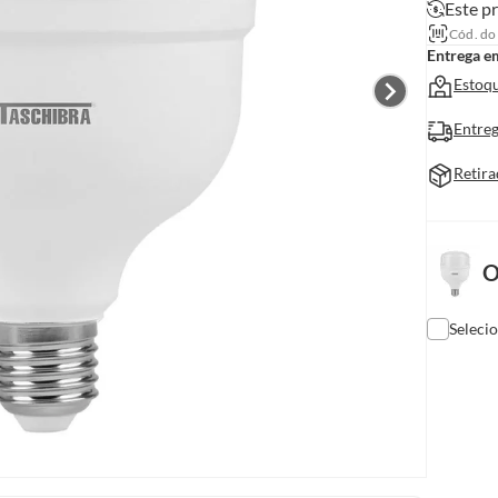
Este pr
Cód. do
Entrega e
Estoqu
Entreg
Retira
O
Seleci