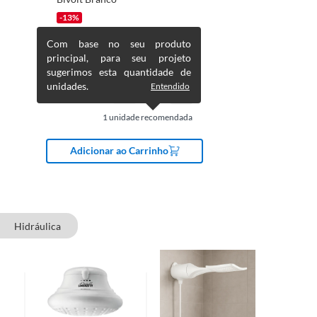
-13%
R$
3,39
Com base no seu produto
R$
3,90
principal, para seu projeto
sugerimos esta quantidade de
unidades.
Entendido
1
unidade recomendada
Adicionar ao Carrinho
Hidráulica