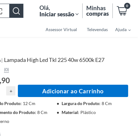
0
Olá
,
Minhas
compras
Iniciar sessão
Assessor Virtual
Televendas
Ajuda
Lampada High Led Tkl 225 40w 6500k E27
|
a
(0)
,90
Adicionar ao Carrinho
+
do Produto
:
12 Cm
Largura do Produto
:
8 Cm
mento do Produto
:
8 Cm
Material
:
Plástico
terno
s