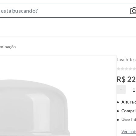
S
e
a
r
c
luminação
h
B
Taschibr
a
r
R$ 22
−
Altura 
Compri
Uso
:
In
Ver mai