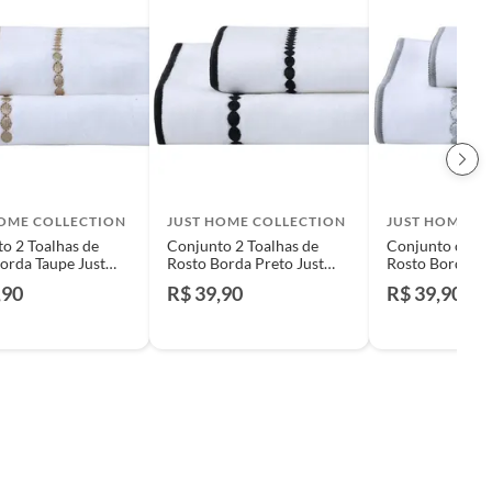
HOME COLLECTION
JUST HOME COLLECTION
JUST HOME C
o 2 Toalhas de
Conjunto 2 Toalhas de
Conjunto com 2
orda Taupe Just
Rosto Borda Preto Just
Rosto Borda Ci
ollection
Home Collection
Home Collecti
,90
R$ 39,90
R$ 39,90