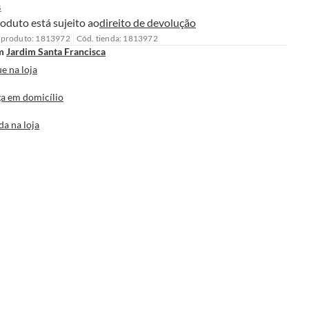
s
oduto está sujeito ao
direito de devolução
 produto: 1813972
Cód. tienda: 1813972
m
Jardim Santa Francisca
e na loja
a em domicílio
da na loja