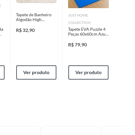
Tapete de Banheiro
JUST HOME
Algodão High
COLLECTION
45x60cm Cru
ta
Tapete EVA Puzzle 4
R$
32,90
Peças 60x60cm Azul
ion
Just Home Collection
R$
79,90
Ver produto
Ver produto