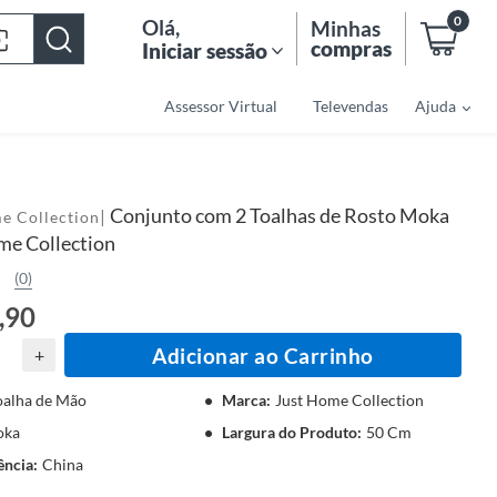
0
Olá
,
Minhas
compras
Iniciar sessão
Assessor Virtual
Televendas
Ajuda
Conjunto com 2 Toalhas de Rosto Moka
|
e Collection
me Collection
(0)
,90
Adicionar ao Carrinho
+
oalha de Mão
Marca
:
Just Home Collection
oka
Largura do Produto
:
50 Cm
ência
:
China