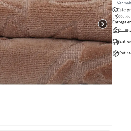
Ver mai
Este pr
Cód. do
Entrega e
Estoqu
Entreg
Retira