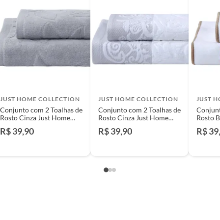
e: pisos, porcelanatos, revestimentos, pastilhas,
entar a respectiva Nota Fiscal, quando será agendada
io. A resposta ao cliente deverá ser imediata. Sendo
a) dias, a contar da data da visita técnica.
sse poderá ser substituído, imediatamente, acrescido
são negociados diretamente entre o Diretor de Loja ou
JUST HOME COLLECTION
JUST HOME COLLECTION
JUST 
liente poderá optar por:
Conjunto com 2 Toalhas de
Conjunto com 2 Toalhas de
Conjunt
 perfeitas condições de uso;
Rosto Cinza Just Home
Rosto Cinza Just Home
Rosto B
 atualizada;
Collection
Collection
Home C
R$ 39,90
R$ 39,90
R$ 39
mpra.