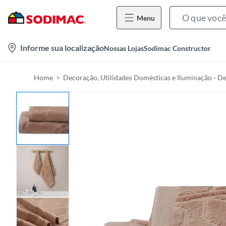
Menu
l
Informe sua localização
Nossas Lojas
Sodimac Constructor
o
c
Home
Decoração, Utilidades Domésticas e Iluminação - D
a
t
i
o
n
-
i
c
o
n