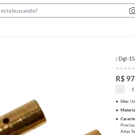
S
e
a
r
c
h
B
Dgl-15
|
a
r
R$ 97
−
Uso
:
Us
Materia
Caracte
Preciso
Altas T