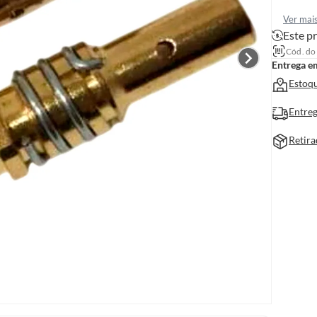
Ver mai
Este pr
Cód. do
Entrega e
Estoqu
Entreg
Retira