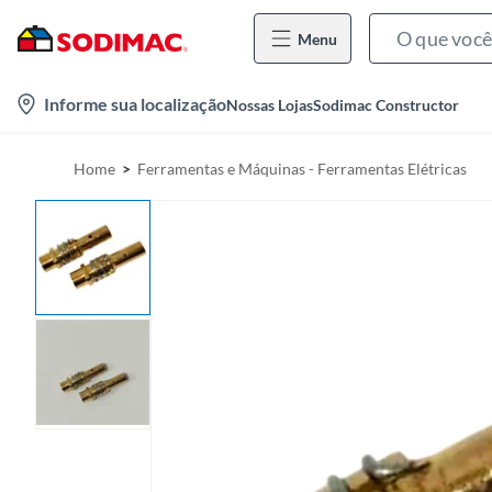
Menu
l
Informe sua localização
Nossas Lojas
Sodimac Constructor
o
c
Home
Ferramentas e Máquinas - Ferramentas Elétricas
a
t
i
o
n
-
i
c
o
n