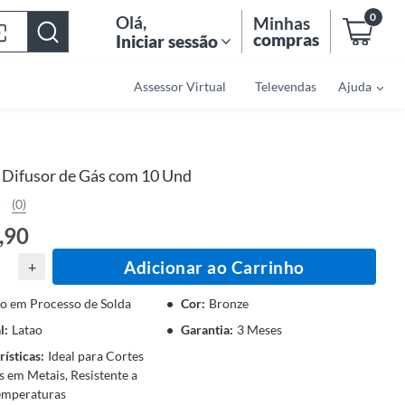
0
Olá
,
Minhas
compras
Iniciar sessão
Assessor Virtual
Televendas
Ajuda
 Difusor de Gás com 10 Und
(0)
,90
Adicionar ao Carrinho
+
o em Processo de Solda
Cor
:
Bronze
l
:
Latao
Garantia
:
3 Meses
rísticas
:
Ideal para Cortes
s em Metais, Resistente a
emperaturas