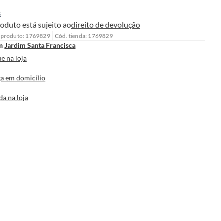
s
oduto está sujeito ao
direito de devolução
 produto: 1769829
Cód. tienda: 1769829
m
Jardim Santa Francisca
e na loja
a em domicílio
da na loja