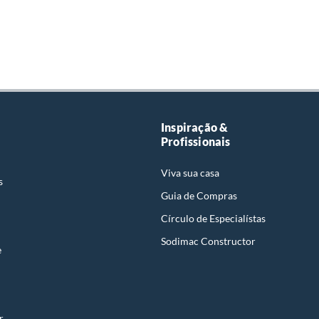
Inspiração &
Profissionais
Viva sua casa
s
Guia de Compras
Círculo de Especialístas
Sodimac Constructor
e
r