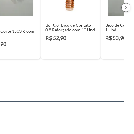
Bcl-0.8- Bico de Contato
Bico de Corte 
0.8 Reforçado com 10 Und
1 Und
 Corte 1503-6 com
R$ 52,90
R$ 53,90
,90