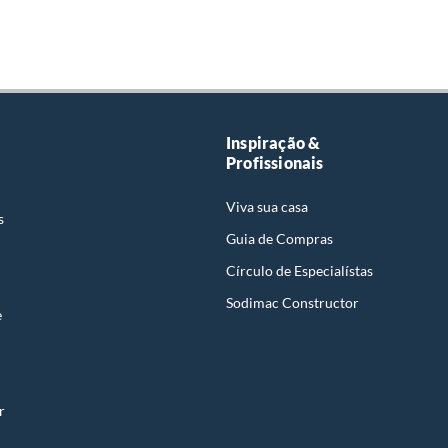
Inspiração &
Profissionais
Viva sua casa
s
Guia de Compras
Círculo de Especialístas
Sodimac Constructor
e
r