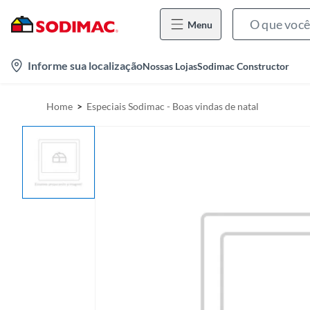
Menu
l
Informe sua localização
Nossas Lojas
Sodimac Constructor
o
c
Home
Especiais Sodimac - Boas vindas de natal
a
t
i
o
n
-
i
c
o
n