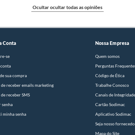
Ocultar ocultar todas as opiniões
identificação do vício.
strói ou acaba com o primeiro uso ou em pouco tempo.
ntificação do vício.
Kg
a Conta
Nossa Empresa
 Pérola, Dourado
re-se
Quem somos
ta.
 conta
Perguntas Frequente
ojas ou no Centro de Distribuição, o atendente
s
 de sua compra
Código de Ética
esteja disponível em sua loja em até 30 (trinta) dias,
cliente.
 de receber emails marketing
Trabalhe Conosco
de Distribuição, o cliente poderá optar por:
nta
 de receber SMS
Canais de Integridad
 perfeitas condições de uso;
r senha
Cartão Sodimac
 atualizada;
ado
i minha senha
Aplicativo Sodimac
Seja nosso fornecedo
das
Mapa do Site