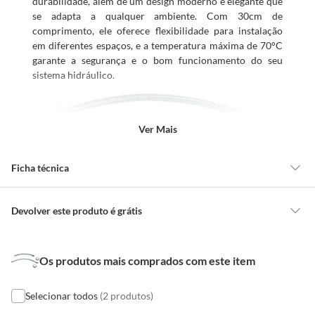
durabilidade, além de um design moderno e elegante que
se adapta a qualquer ambiente. Com 30cm de
comprimento, ele oferece flexibilidade para instalação
em diferentes espaços, e a temperatura máxima de 70°C
garante a segurança e o bom funcionamento do seu
sistema hidráulico.
Ver Mais
Ficha técnica
Marca
Deca
Devolver este produto é grátis
CONCEITOS GERAIS
Características
Modelo
Flexível Malha de Aço
Os produtos mais comprados com este item
O cliente poderá requerer a troca de produtos Marca Própria adquiridos
O Engate Flexível para Água Quente e Fria Inox 1/2'
ou oriundos das lojas da Construdecor, no entanto, a troca só é
30Cm 40MCA - 70°C MF é um produto nacional, com
obrigatória quando este produto apresentar vício, ou seja, quando
Selecionar todos
(2 produtos)
Uso
Banheiro
peso bruto de 0,157 kg e peso líquido de 0,157 kg. Ele é da
apresentar irregularidade quanto à qualidade e/ou quantidade que torne