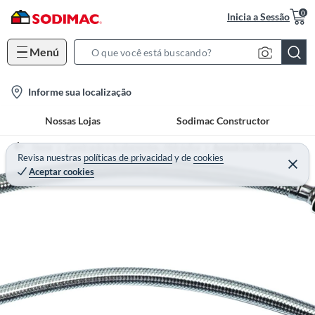
0
Inicia a Sessão
Menú
S
e
l
Informe sua localização
a
o
r
Nossas Lojas
Sodimac Constructor
c
c
a
h
Home
Construção e Acabamentos - Hidráulica
Acessórios Hidráulicos
t
Revisa nuestras
políticas de privacidad
y
de
cookies
B
Aceptar cookies
i
a
o
r
n
-
i
c
o
n