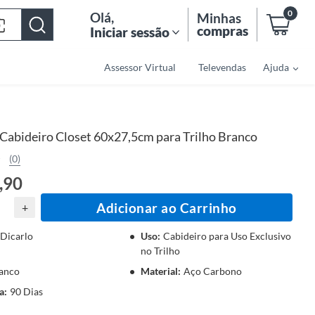
0
Olá
,
Minhas
compras
Iniciar sessão
Assessor Virtual
Televendas
Ajuda
Cabideiro Closet 60x27,5cm para Trilho Branco
(0)
,90
Adicionar ao Carrinho
+
Dicarlo
Uso
:
Cabideiro para Uso Exclusivo
no Trilho
anco
Material
:
Aço Carbono
a
:
90 Dias