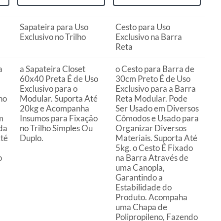
Sapateira para Uso
Cesto para Uso
Exclusivo no Trilho
Exclusivo na Barra
Reta
a
a Sapateira Closet
o Cesto para Barra de
60x40 Preta É de Uso
30cm Preto É de Uso
Exclusivo para o
Exclusivo para a Barra
no
Modular. Suporta Até
Reta Modular. Pode
20kg e Acompanha
Ser Usado em Diversos
m
Insumos para Fixação
Cômodos e Usado para
da
no Trilho Simples Ou
Organizar Diversos
Até
Duplo.
Materiais. Suporta Até
5kg. o Cesto É Fixado
o
na Barra Através de
uma Canopla,
Garantindo a
Estabilidade do
Produto. Acompaha
uma Chapa de
Polipropileno, Fazendo