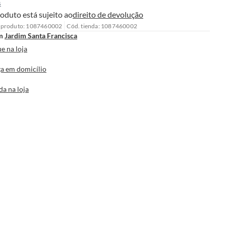
s
oduto está sujeito ao
direito de devolução
 produto: 1087460002
Cód. tienda: 1087460002
m
Jardim Santa Francisca
e na loja
a em domicílio
da na loja