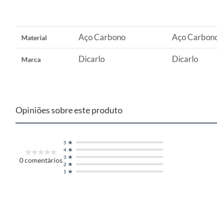
Aço Carbono
Aço Carbon
Material
Dicarlo
Dicarlo
Marca
Opiniões sobre este produto
5
4
3
0
comentários
2
1