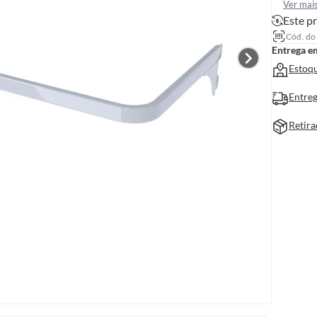
Ver mai
Este pr
Cód. do
Entrega e
Estoqu
Entreg
Retira