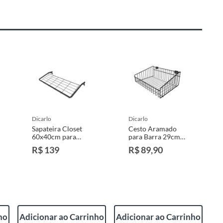
dicarlo
dicarlo
Sapateira Closet
Cesto Aramado
60x40cm para
para Barra 29cm
Trilho Preto
com Chapa em
R$ 139
R$ 89,90
Polipropileno
Preto
ho
Adicionar ao Carrinho
Adicionar ao Carrinho