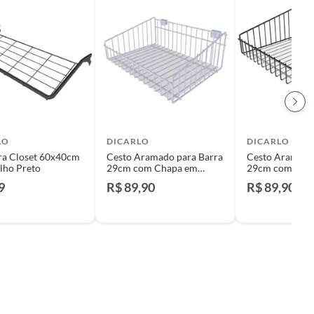
LO
DICARLO
DICARLO
ra Closet 60x40cm
Cesto Aramado para Barra
Cesto Aramado
ilho Preto
29cm com Chapa em
29cm com Cha
Polipropileno Branco
Polipropileno 
9
R$ 89,90
R$ 89,90