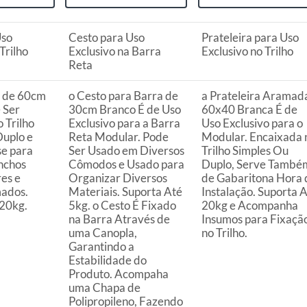
ta.
ojas ou no Centro de Distribuição, o atendente
Uso
Cesto para Uso
Prateleira para Uso
esteja disponível em sua loja em até 30 (trinta) dias,
Trilho
Exclusivo na Barra
Exclusivo no Trilho
uto em quaisquer das lojas ou no Centro de
Reta
 perfeitas condições de uso;
a de 60cm
o Cesto para Barra de
a Prateleira Aramad
 Ser
30cm Branco É de Uso
60x40 Branca É de
 atualizada;
 Trilho
Exclusivo para a Barra
Uso Exclusivo para o
Duplo e
Reta Modular. Pode
Modular. Encaixada 
se para
Ser Usado em Diversos
Trilho Simples Ou
nchos
Cômodos e Usado para
Duplo, Serve També
es e
Organizar Diversos
de Gabaritona Hora 
s a troca será atendida somente nas lojas da
ados.
Materiais. Suporta Até
Instalação. Suporta 
 20kg.
5kg. o Cesto É Fixado
20kg e Acompanha
resente qualquer tipo de vício, não é obrigatório. No
na Barra Através de
Insumos para Fixaçã
embalagem original, intacta e acompanhada da
uma Canopla,
no Trilho.
Garantindo a
ade, poderá trocar o produto por quaisquer outros
Estabilidade do
com peço superior ao produto objeto da troca, esta
Produto. Acompaha
reço.
uma Chapa de
Polipropileno, Fazendo