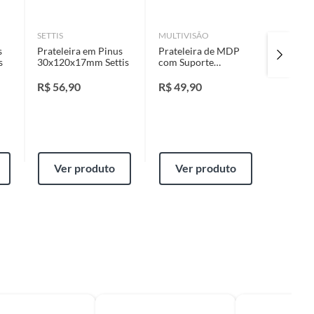
SETTIS
MULTIVISÃO
MULTIV
s
Prateleira em Pinus
Prateleira de MDP
Pratele
s
30x120x17mm Settis
com Suporte
MDP Br
30x60cm Preto
Suporte 
80x20x
R$
56,90
R$
49,90
R$
59,
Multivi
Ver produto
Ver produto
Ver