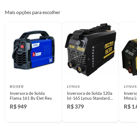
Mais opções para escolher
BOXER
LYNUS
LYNUS
Inversora de Solda
Inversora de Solda 120a
Invers
Flama 161 Bv Elet Rev.
Isl-165 Lynus Standard
Mma Ly
220v
R$ 949
R$ 379
R$ 1