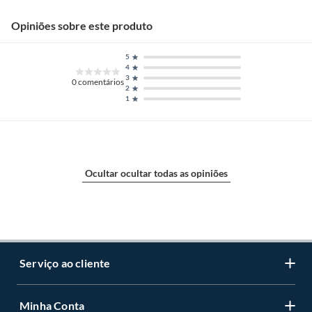
Opiniões sobre este produto
5
4
3
0
comentários
2
1
Ocultar ocultar todas as opiniões
Serviço ao cliente
Minha Conta
Centro de ajuda