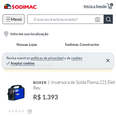
0
Inicia a Sessão
Menú
S
e
l
Informe sua localização
a
o
r
Nossas Lojas
Sodimac Constructor
c
c
a
h
Home
Especial Sodimac - Especial Serralheiro
t
Revisa nuestras
políticas de privacidad
y
de
cookies
B
Aceptar cookies
i
a
Produto sem estoque :(
o
r
n
Inversora de Solda Flama 221 Elet
BOXER
-
Rev.
i
c
R$ 1.393
o
n
(0)