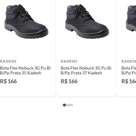
e: pisos, porcelanatos, revestimentos, pastilhas,
entar a respectiva Nota Fiscal, quando será agendada
io. A resposta ao cliente deverá ser imediata. Sendo
a) dias, a contar da data da visita técnica.
sse poderá ser substituído, imediatamente, acrescido
são negociados diretamente entre o Diretor de Loja ou
KADESH
KADESH
KADES
liente poderá optar por:
Bota Flex Nobuck 3G Pu Bi
Bota Flex Nobuck 3G Pu Bi
Bota Fl
 perfeitas condições de uso;
B/Pp Preta 35 Kadesh
B/Pp Preta 37 Kadesh
B/Pp Pr
 atualizada;
R$ 166
R$ 166
R$ 16
mpra.