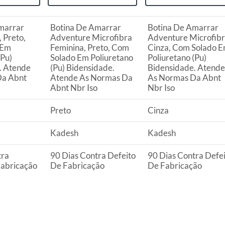
ta.
ojas ou no Centro de Distribuição, o atendente
marrar
Botina De Amarrar
Botina De Amarrar
esteja disponível em sua loja em até 30 (trinta) dias,
 Preto,
Adventure Microfibra
Adventure Microfibr
uto em quaisquer das lojas ou no Centro de
 Em
Feminina, Preto, Com
Cinza, Com Solado 
(Pu)
Solado Em Poliuretano
Poliuretano (Pu)
. Atende
(Pu) Bidensidade.
Bidensidade. Atende
 perfeitas condições de uso;
Da Abnt
Atende As Normas Da
As Normas Da Abnt
 atualizada;
Abnt Nbr Iso
Nbr Iso
Preto
Cinza
s a troca será atendida somente nas lojas da
Kadesh
Kadesh
tra
90 Dias Contra Defeito
90 Dias Contra Defe
resente qualquer tipo de vício, não é obrigatório. No
Fabricação
De Fabricação
De Fabricação
embalagem original, intacta e acompanhada da
ade, poderá trocar o produto por quaisquer outros
com peço superior ao produto objeto da troca, esta
reço.