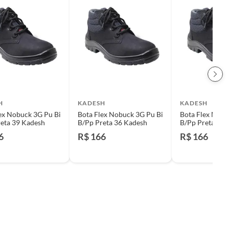
H
KADESH
KADESH
ex Nobuck 3G Pu Bi
Bota Flex Nobuck 3G Pu Bi
Bota Flex Nobu
eta 39 Kadesh
B/Pp Preta 36 Kadesh
B/Pp Preta 42 
6
R$ 166
R$ 166