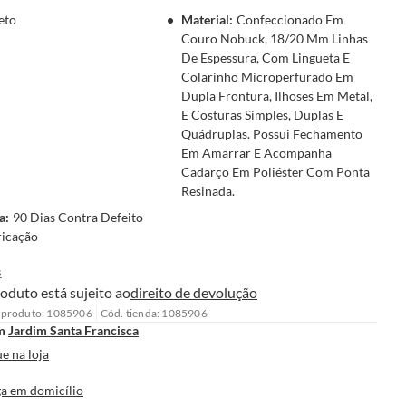
eto
Material
:
Confeccionado Em
Couro Nobuck, 18/20 Mm Linhas
De Espessura, Com Lingueta E
Colarinho Microperfurado Em
Dupla Frontura, Ilhoses Em Metal,
E Costuras Simples, Duplas E
Quádruplas. Possui Fechamento
Em Amarrar E Acompanha
Cadarço Em Poliéster Com Ponta
Resinada.
a
:
90 Dias Contra Defeito
ricação
s
oduto está sujeito ao
direito de devolução
 produto: 1085906
Cód. tienda: 1085906
m
Jardim Santa Francisca
e na loja
a em domicílio