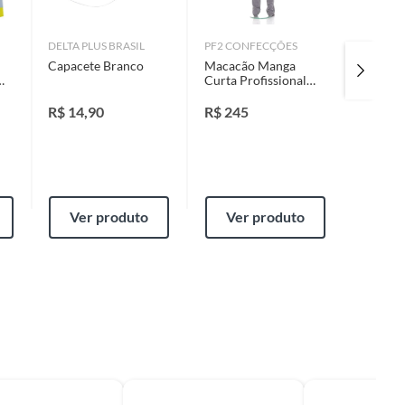
DELTA PLUS BRASIL
PF2 CONFECÇÕES
DELTA P
Capacete Branco
Macacão Manga
Bota Bra
Curta Profissional
Preta 3
Cinza G PF2
Confecções
R$
14,90
R$
245
R$
314
Ver produto
Ver produto
Ver