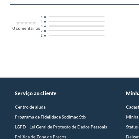
5
4
3
0
comentários
2
1
Serviço ao cliente
Minh
Centro de ajuda
Cadast
Programa de Fidelidade Sodimac Stix
Minha
LGPD - Lei Geral de Proteção de Dados Pessoais
Status
Política de Zona de Preços
Deixar