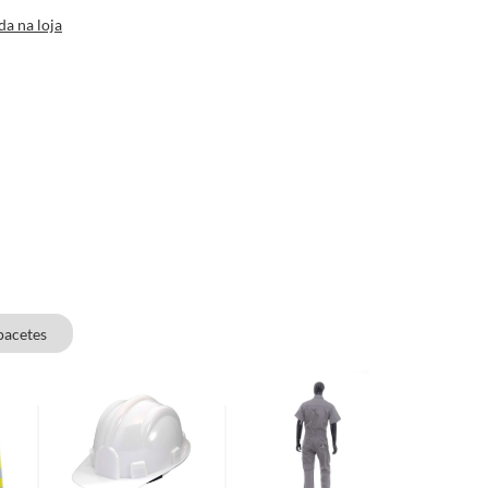
da na loja
pacetes