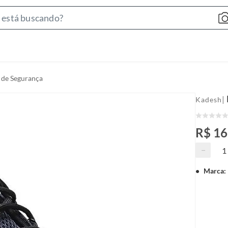
S
e
a
r
c
 de Segurança
h
B
|
Kadesh
a
r
R$ 1
−
Marca
: