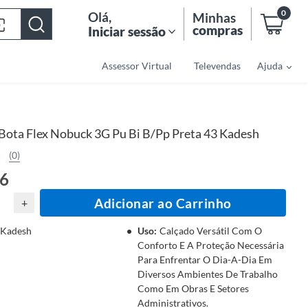
0
Olá
,
Minhas
compras
Iniciar sessão
Assessor Virtual
Televendas
Ajuda
Bota Flex Nobuck 3G Pu Bi B/Pp Preta 43 Kadesh
(0)
66
Adicionar ao Carrinho
+
Kadesh
Uso
:
Calçado Versátil Com O
Conforto E A Proteção Necessária
Para Enfrentar O Dia-A-Dia Em
Diversos Ambientes De Trabalho
Como Em Obras E Setores
Administrativos.