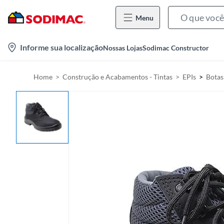
Menu
l
Informe sua localização
Nossas Lojas
Sodimac Constructor
o
c
Home
Construção e Acabamentos - Tintas
EPIs
Botas
a
t
i
o
n
-
i
c
o
n