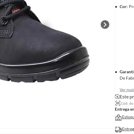
Cor
:
Pr
Garanti
De Fab
Ver mai
Este pr
Cód. do
Entrega e
Estoqu
Entreg