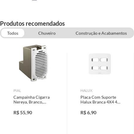
Produtos recomendados
Todos
Chuveiro
Construção e Acabamentos
Iluminação
Assentos Sanitários
Ventiladores
Tomadas e Interruptores
PIAL
HALUX
Campainha Cigarra
Placa Com Suporte
Nereya, Branco,
Halux Branca 4X4 4
Branco, 127V
Postos
R$
55,90
R$
6,90