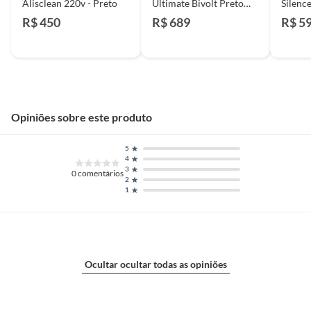
Alisclean 220v - Preto
Ultimate Bivolt Preto
Silence
com 3 Pás e Controle
com L
R$ 450
R$ 689
R$ 5
Remoto Vx14 Arno
Veloci
Opiniões sobre este produto
5
4
3
0
comentários
2
1
Ocultar ocultar todas as opiniões