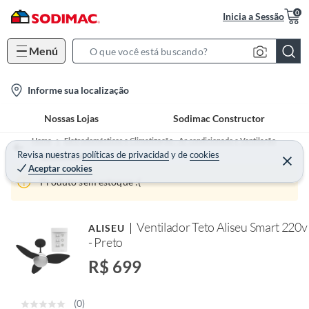
0
Inicia a Sessão
Menú
S
e
l
Informe sua localização
a
o
r
Nossas Lojas
Sodimac Constructor
c
c
a
h
Home
Eletrodomésticos e Climatização - Ar condicionado e Ventilação
t
Revisa nuestras
políticas de privacidad
y
de
cookies
B
Ventiladores
Aceptar cookies
i
a
Produto sem estoque :(
o
r
n
-
Ventilador Teto Aliseu Smart 220v
ALISEU
i
- Preto
c
R$ 699
o
n
(0)