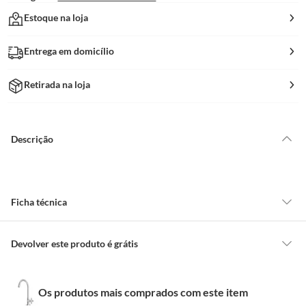
Estoque na loja
Entrega em domicílio
Retirada na loja
Descrição
Ficha técnica
Ambiente
Cozinha E Terraço Gourmet
Devolver este produto é grátis
CONCEITOS GERAIS
Número de Jatos
1
Os produtos mais comprados com este item
O cliente poderá requerer a troca de produtos Marca Própria adquiridos