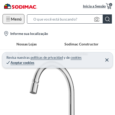
0
Inicia a Sessão
Menú
S
e
l
Informe sua localização
a
o
r
Nossas Lojas
Sodimac Constructor
c
c
a
h
Home
Especial Sodimac - Especial Metais Banheiros e Cozinhas
t
Revisa nuestras
políticas de privacidad
y
de
cookies
B
Aceptar cookies
i
a
o
r
n
-
i
c
o
n