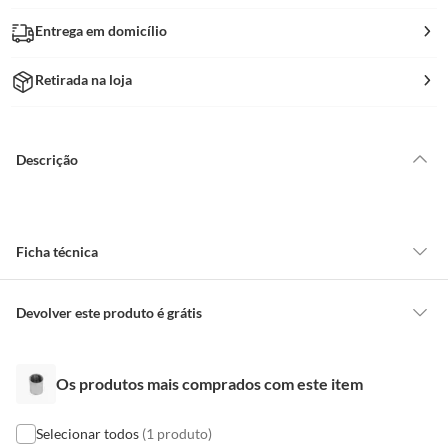
Entrega em domicílio
Retirada na loja
Descrição
Ficha técnica
Marca
Bognar Metais
Devolver este produto é grátis
CONCEITOS GERAIS
Uso
Conexão Ideal Para Instalação
Os produtos mais comprados com este item
O cliente poderá requerer a troca de produtos Marca Própria adquiridos
Hidráulica Como Em Modificar
ou oriundos das lojas da Construdecor, no entanto, a troca só é
As Torneiras Em Cozinhas,
obrigatória quando este produto apresentar vício, ou seja, quando
Selecionar todos
(1 produto)
Banheiros,