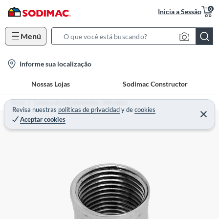
0
Inicia a Sessão
Menú
S
e
l
Informe sua localização
a
o
r
Nossas Lojas
Sodimac Constructor
c
c
a
h
Home
Construção e Acabamentos - Hidráulica
t
Revisa nuestras
políticas de privacidad
y
de
cookies
B
Aceptar cookies
i
a
o
r
n
-
i
c
o
n