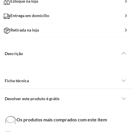
Estoque na loja
Entrega em domicílio
Retirada na loja
Descrição
Ficha técnica
Pressão
Não Se Aplica
Devolver este produto é grátis
CONCEITOS GERAIS
Marca
Bognar Metais
Os produtos mais comprados com este item
O cliente poderá requerer a troca de produtos Marca Própria adquiridos
ou oriundos das lojas da Construdecor, no entanto, a troca só é