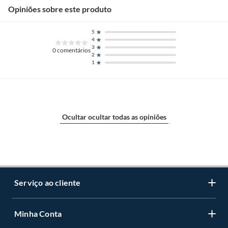
Opiniões sobre este produto
5
4
3
0
comentários
2
1
Ocultar ocultar todas as opiniões
Serviço ao cliente
Minha Conta
Centro de ajuda