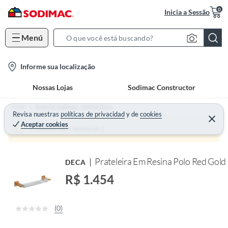
0
Inicia a Sessão
Menú
S
e
l
Informe sua localização
a
o
r
Nossas Lojas
Sodimac Constructor
c
c
a
h
Home
Especial Sodimac - Metais Deca
t
Revisa nuestras
políticas de privacidad
y
de
cookies
B
Aceptar cookies
i
a
Produto sem estoque :(
o
r
n
Prateleira Em Resina Polo Red Gold
DECA
-
i
R$ 1.454
c
o
(0)
n