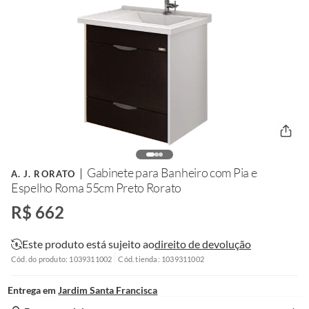
Gabinete para Banheiro com Pia e
A. J. RORATO
Espelho Roma 55cm Preto Rorato
R$ 662
Este produto está sujeito ao
direito de devolução
Cód. do produto: 1039311002
Cód. tienda: 1039311002
Entrega em
Jardim Santa Francisca