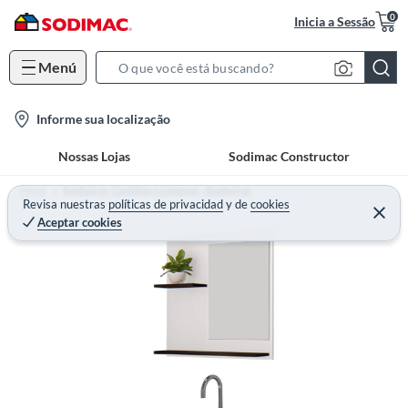
0
Inicia a Sessão
Menú
S
e
l
Informe sua localização
a
o
r
Nossas Lojas
Sodimac Constructor
c
c
a
h
Home
Banheiros, Cozinhas e Limpeza - Banheiros
t
Revisa nuestras
políticas de privacidad
y
de
cookies
B
Aceptar cookies
i
a
o
r
n
-
i
c
o
n