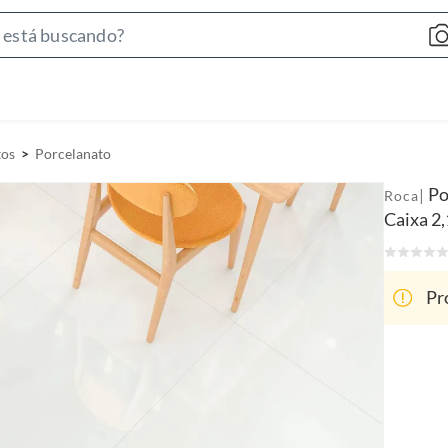
S
e
a
r
c
tos
Porcelanato
h
B
Po
|
Roca
a
Caixa 2
r
Pr