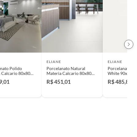
ELIANE
ELIANE
nato Polido
Porcelanato Natural
Porcelanato Nat
 Calcario 80x80
Materia Calcario 80x80
White 90x90 Ca
,92
Caixa 1,92
9,01
R$ 451,01
R$ 485,84