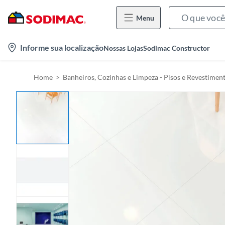
Menu
l
Informe sua localização
Nossas Lojas
Sodimac Constructor
o
c
Home
Banheiros, Cozinhas e Limpeza - Pisos e Revestimen
a
t
i
o
n
-
i
c
o
n