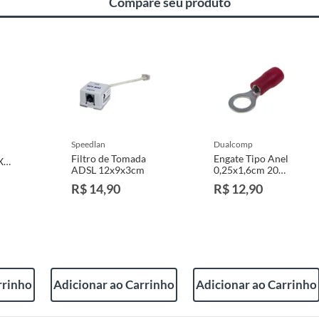
Compare seu produto
e: pisos, porcelanatos, revestimentos, pastilhas,
entar a respectiva Nota Fiscal, quando será agendada
io. A resposta ao cliente deverá ser imediata. Sendo
a) dias, a contar da data da visita técnica.
sse poderá ser substituído, imediatamente, acrescido
são negociados diretamente entre o Diretor de Loja ou
speedlan
dualcomp
liente poderá optar por:
Filtro de Tomada
Engate Tipo Anel
X
 perfeitas condições de uso;
ADSL 12x9x3cm
0,25x1,6cm 20
VI
 atualizada;
Peças
R$ 14,90
R$ 12,90
mpra.
rrinho
Adicionar ao Carrinho
Adicionar ao Carrinho