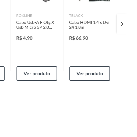
ROXLINE
TBLACK
SPEEDL
Cabo Usb-A F Otg X
Cabo HDMI 1.4 x Dvi
Adaptad
Usb Micro 5P 2.0
24 1,8m
15cm
R$
4,90
R$
66,90
R$
9,9
Ver produto
Ver produto
Ver