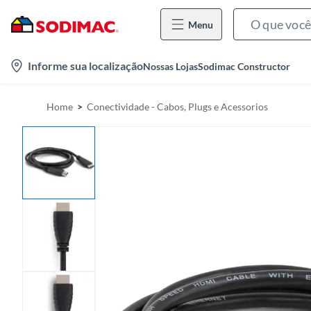
Menu
l
Informe sua localização
Nossas Lojas
Sodimac Constructor
o
c
Home
Conectividade - Cabos, Plugs e Acessorios
a
t
i
o
n
-
i
c
o
n