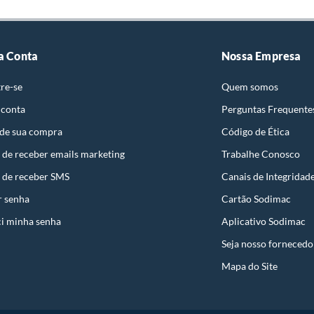
ta.
ojas ou no Centro de Distribuição, o atendente
esteja disponível em sua loja em até 30 (trinta) dias,
a Conta
Nossa Empresa
uto em quaisquer das lojas ou no Centro de
re-se
Quem somos
 perfeitas condições de uso;
 conta
Perguntas Frequente
 atualizada;
 de sua compra
Código de Ética
 de receber emails marketing
Trabalhe Conosco
 de receber SMS
Canais de Integridad
s a troca será atendida somente nas lojas da
r senha
Cartão Sodimac
resente qualquer tipo de vício, não é obrigatório. No
i minha senha
Aplicativo Sodimac
embalagem original, intacta e acompanhada da
Seja nosso fornecedo
ade, poderá trocar o produto por quaisquer outros
Mapa do Site
com peço superior ao produto objeto da troca, esta
reço.