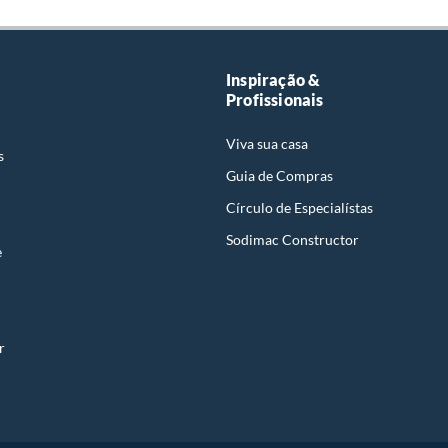
Inspiração &
Profissionais
Viva sua casa
s
Guia de Compras
Círculo de Especialístas
Sodimac Constructor
e
r