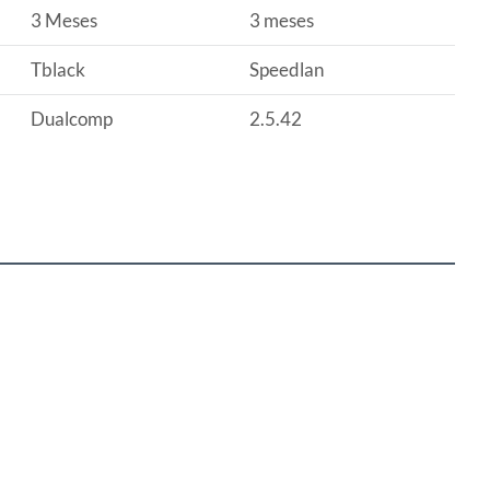
3 Meses
3 meses
Tblack
Speedlan
Dualcomp
2.5.42