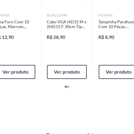
identificação do vício.
XMIX
DUALCOMP
FOXMIX
pa Furo Com 10
Cabo VGA HD15 M x
Tampinha Parafuso
strói ou acaba com o primeiro uso ou em pouco tempo.
ças, Marrom,
2HD15 F 30cm Tipo
Com 10 Peças,
ntificação do vício.
0Mm
Y Preto
Branco
$
12,90
R$
28,90
R$
8,90
ta.
ojas ou no Centro de Distribuição, o atendente
Ver produto
Ver produto
Ver produto
es
esteja disponível em sua loja em até 30 (trinta) dias,
cliente.
de Distribuição, o cliente poderá optar por:
ado
 perfeitas condições de uso;
 atualizada;