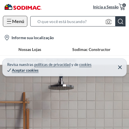
0
Inicia a Sessão
Menú
S
e
l
Informe sua localização
a
o
r
Nossas Lojas
Sodimac Constructor
c
c
a
h
Home
Especial Sodimac - Pisos e Revestimento
t
Revisa nuestras
políticas de privacidad
y
de
cookies
B
Aceptar cookies
i
a
o
r
n
-
i
c
o
n