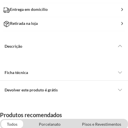
Entrega em domicílio
Retirada na loja
Descrição
Ficha técnica
Modelo
Revestimento
Devolver este produto é grátis
CONCEITOS GERAIS
Tamanho
Pequeno
O cliente poderá requerer a troca de produtos Marca Própria adquiridos
Produtos recomendados
ou oriundos das lojas da Construdecor, no entanto, a troca só é
obrigatória quando este produto apresentar vício, ou seja, quando
Todos
Porcelanato
Pisos e Revestimentos
Marca
Eliane