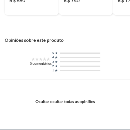
R$ 680
R$ 740
R$ 1
Opiniões sobre este produto
5
4
3
0
comentários
2
1
Ocultar ocultar todas as opiniões