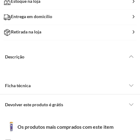
Estoque na loja
Entrega em domicílio
Retirada na loja
Descrição
Ficha técnica
Marca
Pinceis Compel
Devolver este produto é grátis
CONCEITOS GERAIS
Uso
Utilizado para proteger
Os produtos mais comprados com este item
O cliente poderá requerer a troca de produtos Marca Própria adquiridos
superficies. A Fita dupla face
ou oriundos das lojas da Construdecor, no entanto, a troca só é
facilita a fixação do protudo em