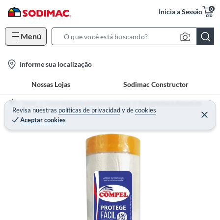
0
Inicia a Sessão
Menú
S
e
l
Informe sua localização
a
o
r
Nossas Lojas
Sodimac Constructor
c
c
a
h
Home
Construção e Acabamentos - Tintas
Ferramentas e Acessórios
t
Revisa nuestras
políticas de privacidad
y
de
cookies
B
Aceptar cookies
i
a
o
r
n
-
i
c
o
n