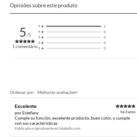
Opiniões sobre este produto
1
5
5
0
4
/5
0
3
0
2
1
comentário
0
1
Ordenar por:
Melhores avaliações
Excelente
há 3 anos
por Estefany
Cumple su función, excelente producto, buen color, y cumple
con sus características
Publicado originalmente en
falabella.com