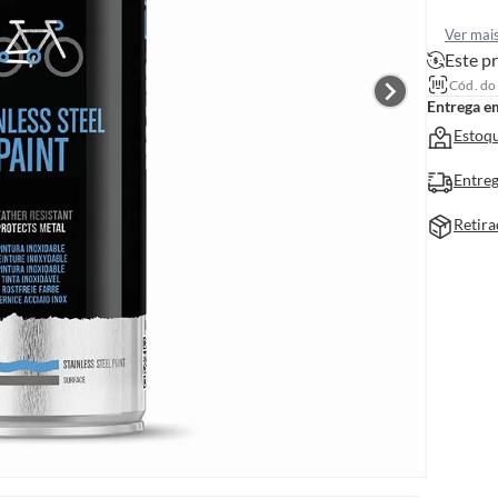
Ver mai
Este pr
Cód. do
Entrega e
Estoqu
Entreg
Retira