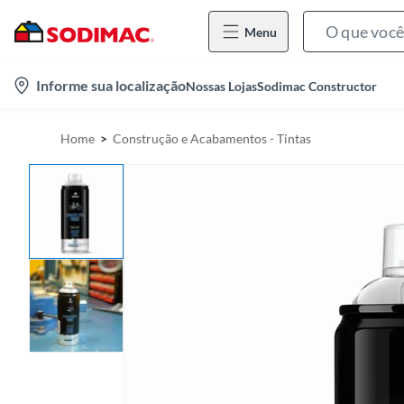
Menu
l
Informe sua localização
Nossas Lojas
Sodimac Constructor
o
c
Home
Construção e Acabamentos - Tintas
a
t
i
o
n
-
i
c
o
n