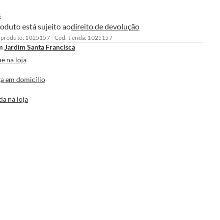
s
oduto está sujeito ao
direito de devolução
 produto: 1025157
Cód. tienda: 1025157
m
Jardim Santa Francisca
e na loja
a em domicílio
da na loja