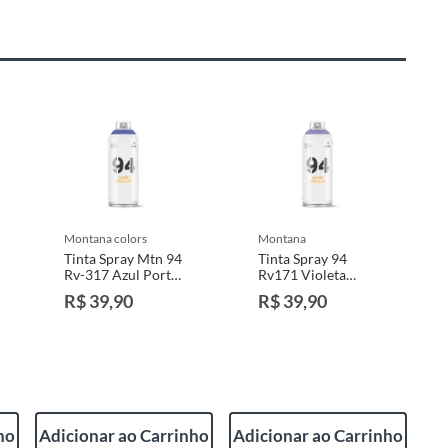
montana colors
montana
Tinta Spray Mtn 94
Tinta Spray 94
Rv-317 Azul Porto
Rv171 Violeta
400ml Montana
Comunidade
R$ 39,90
R$ 39,90
Colors
ho
Adicionar ao Carrinho
Adicionar ao Carrinho