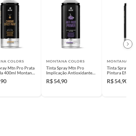
NA COLORS
MONTANA COLORS
MONTANA CO
pray Mtn Pro Prata
Tinta Spray Mtn Pro
Tinta Spray Mt
a 400ml Montana
Implicação Antioxidante
Pintura Efeito
Cinza 400ml Montana
MármolPreto 
,90
R$ 54,90
R$ 54,90
Colors
Montana Color