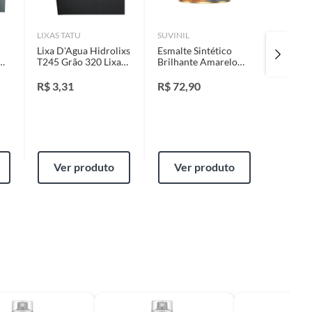
LIXAS TATU
SUVINIL
CORAL
Lixa D'Agua Hidrolixs
Esmalte Sintético
Esmalte
T245 Grão 320 Lixas
Brilhante Amarelo
Preto 9
Tatu
900ml Cor e
Premiu
Proteção Premium
Madeira
R$
3,31
R$
72,90
R$
61,
para Madeiras e
Metais
Ver produto
Ver produto
Ver