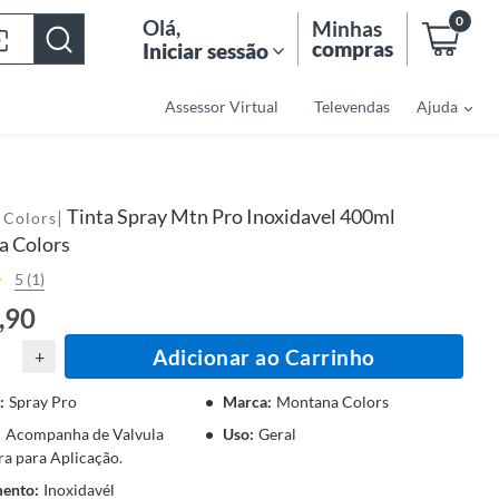
0
Olá
,
Minhas
compras
Iniciar sessão
Assessor Virtual
Televendas
Ajuda
Tinta Spray Mtn Pro Inoxidavel 400ml
|
 Colors
 Colors
5 (1)
,90
Adicionar ao Carrinho
+
:
Spray Pro
Marca
:
Montana Colors
:
Acompanha de Valvula
Uso
:
Geral
a para Aplicação.
ento
:
Inoxidavél