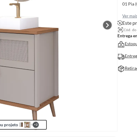
01 Pia 
Ver mai
Este pr
Cód. do
Entrega e
Estoqu
Entreg
Retira
u projeto
+
2