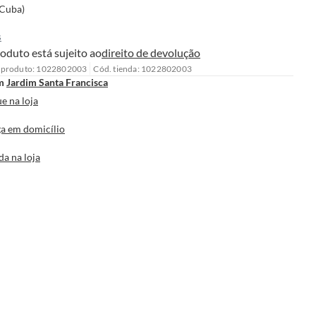
(Cuba)
s
oduto está sujeito ao
direito de devolução
 produto: 1022802003
Cód. tienda: 1022802003
m
Jardim Santa Francisca
e na loja
a em domicílio
da na loja