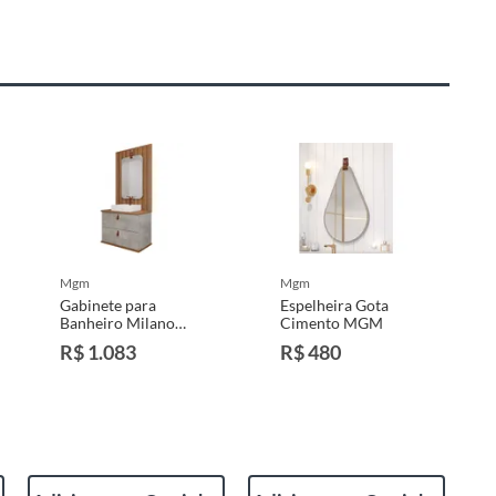
mgm
mgm
Gabinete para
Espelheira Gota
Banheiro Milano
Cimento MGM
60cm
R$ 1.083
R$ 480
Freijó/cimento
Mgm