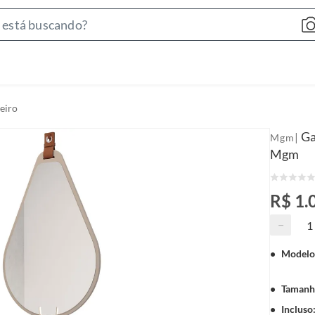
S
e
a
r
c
eiro
h
B
Ga
|
Mgm
a
Mgm
r
R$ 1.
−
Modelo
Tamanh
Incluso