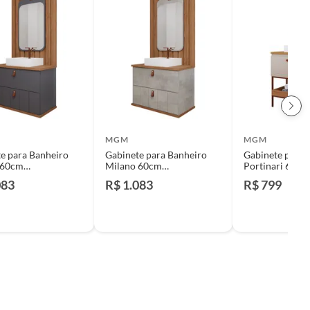
MGM
MGM
e para Banheiro
Gabinete para Banheiro
Gabinete para 
 60cm
Milano 60cm
Portinari 60cm
titanium Mgm
Freijó/cimento Mgm
Freijó/cappuc
083
R$ 1.083
R$ 799