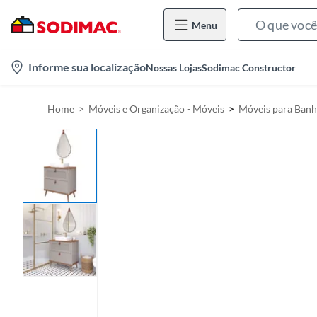
Menu
l
Informe sua localização
Nossas Lojas
Sodimac Constructor
o
c
Home
Móveis e Organização - Móveis
Móveis para Banh
a
t
i
o
n
-
i
c
o
n