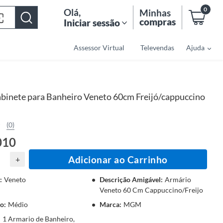
0
Olá
,
Minhas
compras
Iniciar sessão
Assessor Virtual
Televendas
Ajuda
binete para Banheiro Veneto 60cm Freijó/cappuccino
(0)
010
Adicionar ao Carrinho
+
:
Veneto
Descrição Amigável
:
Armário
Veneto 60 Cm Cappuccino/Freijo
o
:
Médio
Marca
:
MGM
:
1 Armario de Banheiro,