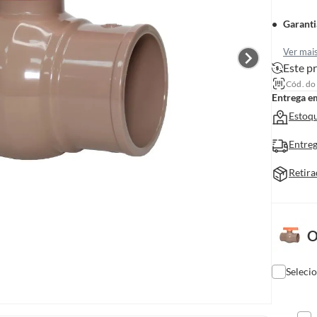
Garanti
Ver mai
Este pr
Cód. do
Entrega e
Estoqu
Entreg
Retira
O
Seleci