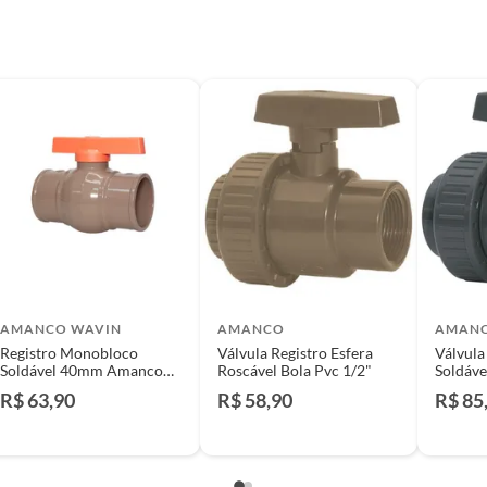
e: pisos, porcelanatos, revestimentos, pastilhas,
entar a respectiva Nota Fiscal, quando será agendada
io. A resposta ao cliente deverá ser imediata. Sendo
a) dias, a contar da data da visita técnica.
sse poderá ser substituído, imediatamente, acrescido
são negociados diretamente entre o Diretor de Loja ou
liente poderá optar por:
 perfeitas condições de uso;
 atualizada;
AMANCO WAVIN
AMANCO
AMAN
Registro Monobloco
Válvula Registro Esfera
Válvula
Soldável 40mm Amanco
Roscável Bola Pvc 1/2"
Soldáv
Wavin
R$ 63,90
R$ 58,90
R$ 85
mpra.