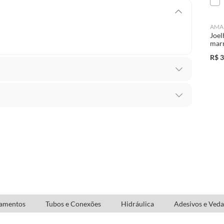
AMA
Joel
mar
R$
3
 Wavin
da em Instalações Hidráulicas Prediais Aparentes, na
ia adquiridos ou oriundos das lojas da Construdecor,
o de Água Potável Fria
presentar vício, ou seja, quando apresentar
orne o produto impróprio ou inadequado ao consumo
 com Volante Laranja
 produto: se é durável ou não durável.
icloreto de Vinila)
bamentos
Tubos e Conexões
Hidráulica
Adesivos e Veda
a; que não é destruído pelo consumo; há o desgaste