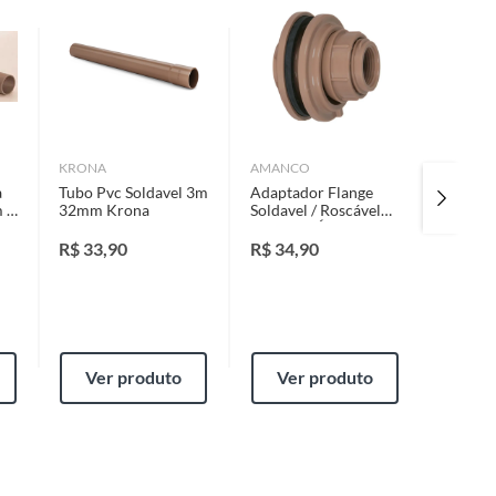
KRONA
AMANCO
AMANCO
a
Tubo Pvc Soldavel 3m
Adaptador Flange
Registr
m X
32mm Krona
Soldavel / Roscável
Soldáv
Caixa De Água
Amanco
marrom 32mmx1/2
R$
33,90
R$
34,90
R$
56,
Ver produto
Ver produto
Ver