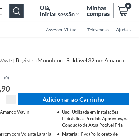
0
Olá
,
Minhas
compras
Iniciar sessão
Assessor Virtual
Televendas
Ajuda
Registro Monobloco Soldável 32mm Amanco
|
Wavin
(0)
,90
Adicionar ao Carrinho
+
Amanco Wavin
Uso
:
Utilizada em Instalações
Hidráulicas Prediais Aparentes, na
Condução de Água Potável Fria
rrom com Volante Laranja
Material
:
Pvc (Policloreto de