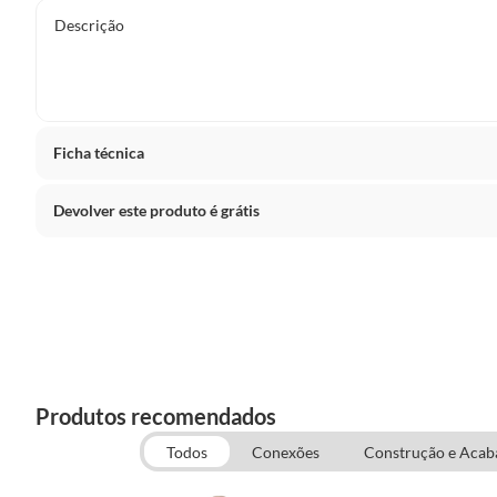
Descrição
Ficha técnica
Devolver este produto é grátis
Marca
Amanco
CONCEITOS GERAIS
Uso
Utiliza
O cliente poderá requerer a troca de produtos Marca Própr
Conduçã
no entanto, a troca só é obrigatória quando este produto a
irregularidade quanto à qualidade e/ou quantidade que t
Cor
Marrom
ou que lhe diminua o valor.
Produtos recomendados
O prazo para o cliente reclamar a troca depende do tipo de
Material
Pvc (Pol
Todos
Conexões
Construção e Aca
I. Produto durável
: duradouro; que tem uma vida útil long