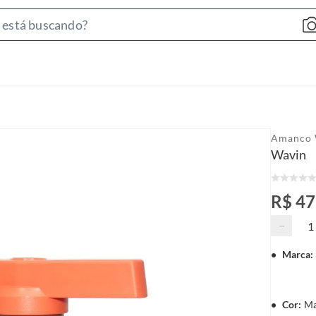
S
e
a
r
c
h
B
Amanco 
a
Wavin
r
R$ 47
−
Marca
:
Cor
:
Ma