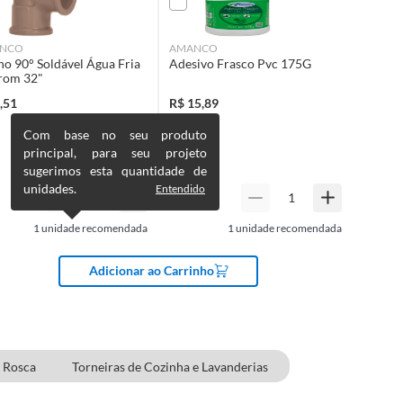
NCO
AMANCO
ho 90° Soldável Água Fria
Adesivo Frasco Pvc 175G
rom 32"
,51
R$
15,89
R$
15,90
Com base no seu produto
principal, para seu projeto
sugerimos esta quantidade de
unidades.
Entendido
1
unidade recomendada
1
unidade recomendada
Adicionar ao Carrinho
 Rosca
Torneiras de Cozinha e Lavanderias