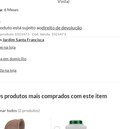
Vinila)
a
:
6 Meses
s
oduto está sujeito ao
direito de devolução
 produto: 1021473
Cód. tienda: 1021473
m
Jardim Santa Francisca
e na loja
a em domicílio
da na loja
s produtos mais comprados com este item
onar todos
(2 produtos)