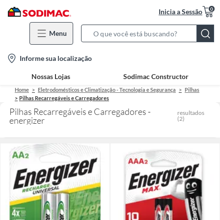
0
Inicia a Sessão
Menu
Search
Bar
location-
Informe sua localização
icon
Nossas Lojas
Sodimac Constructor
Home
Eletrodomésticos e Climatização - Tecnologia e Segurança
Pilhas
Pilhas Recarregáveis e Carregadores
Pilhas Recarregáveis e Carregadores -
resultados
energizer
(
2
)