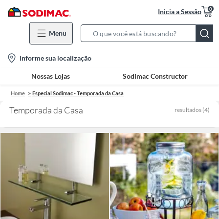
0
Inicia a Sessão
Menu
Search
Bar
location-
Informe sua localização
icon
Nossas Lojas
Sodimac Constructor
Home
Especial Sodimac - Temporada da Casa
Temporada da Casa
resultados
(
4
)